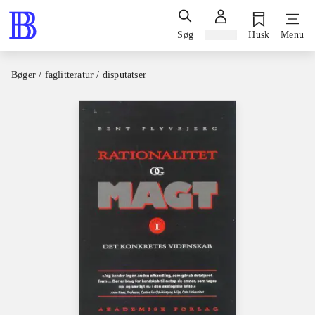
Søg
Log ind
Husk
Menu
Bøger / faglitteratur / disputatser