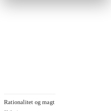
...
...
...
...
...
Rationalitet og magt