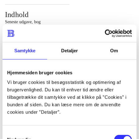
Indhold
Seneste udgave, bog
1 : Det konkretes videnskab ; 2 : Et case-baseret studie
af planlægning, politik og modernitet
Samtykke
Detaljer
Om
Hjemmesiden bruger cookies
Tidsskrift
Vi bruger cookies til besøgsstatistik og optimering af
brugervenlighed. Du kan til enhver tid ændre eller
Artiklen er en del af
tilbagetrække dit samtykke ved at klikke på ”Cookies” i
bunden af siden. Du kan læse mere om de anvendte
lorem ipsum dolor sit amet ...
cookies under ”Detaljer”.
Tidsskrift
Artiklerne i
handler ofte om
Samtykkevalg