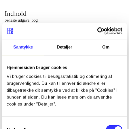
Indhold
Seneste udgave, bog
1 : Det konkretes videnskab ; 2 : Et case-baseret studie
af planlægning, politik og modernitet
Samtykke
Detaljer
Om
Hjemmesiden bruger cookies
Tidsskrift
Vi bruger cookies til besøgsstatistik og optimering af
brugervenlighed. Du kan til enhver tid ændre eller
Artiklen er en del af
tilbagetrække dit samtykke ved at klikke på ”Cookies” i
bunden af siden. Du kan læse mere om de anvendte
lorem ipsum dolor sit amet ...
cookies under ”Detaljer”.
Tidsskrift
Artiklerne i
handler ofte om
Samtykkevalg