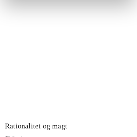
...
...
...
...
...
Rationalitet og magt