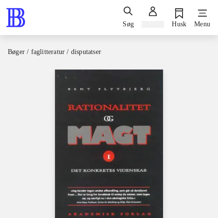
Søg
Log ind
Husk
Menu
Bøger / faglitteratur / disputatser