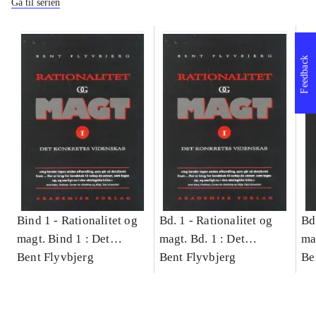
Gå til serien
Feedback
Bind 1 -
Rationalitet og
Bd. 1 -
Rationalitet og
Bd
magt. Bind 1 : Det
magt. Bd. 1 : Det
ma
konkretes videnskab
Bent Flyvbjerg
konkretes videnskab
Bent Flyvbjerg
ko
Be