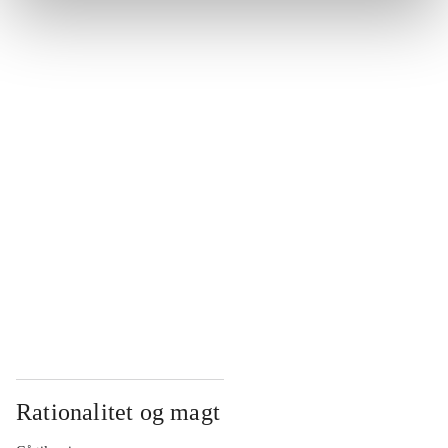
...
...
...
...
...
Rationalitet og magt