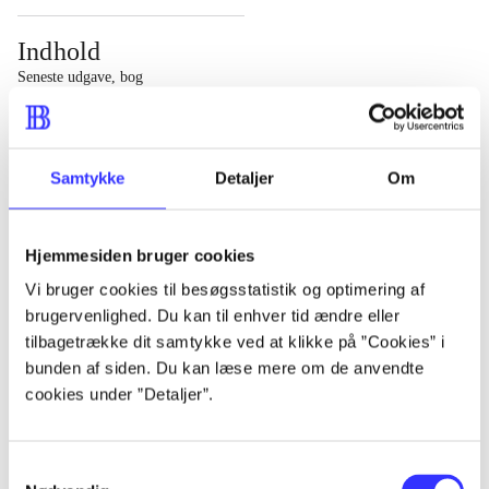
Indhold
Seneste udgave, bog
1 : Det konkretes videnskab ; 2 : Et case-baseret studie
af planlægning, politik og modernitet
Samtykke
Detaljer
Om
Hjemmesiden bruger cookies
Tidsskrift
Vi bruger cookies til besøgsstatistik og optimering af
brugervenlighed. Du kan til enhver tid ændre eller
Artiklen er en del af
tilbagetrække dit samtykke ved at klikke på ”Cookies” i
bunden af siden. Du kan læse mere om de anvendte
lorem ipsum dolor sit amet ...
cookies under ”Detaljer”.
Tidsskrift
Artiklerne i
handler ofte om
Samtykkevalg