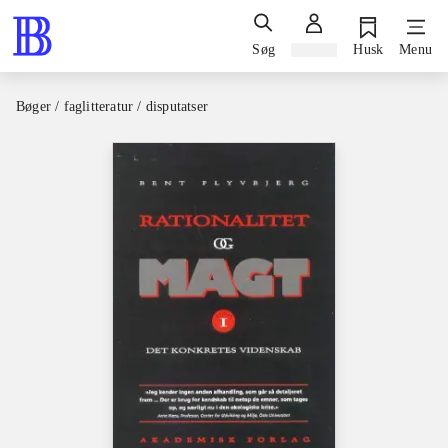
Søg
Log ind
Husk
Menu
Bøger / faglitteratur / disputatser