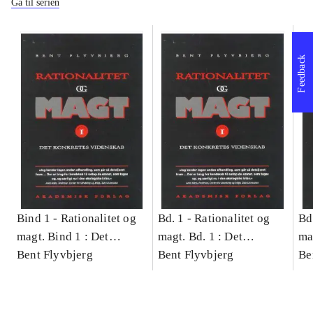
Gå til serien
Feedback
Bind 1 -
Rationalitet og
Bd. 1 -
Rationalitet og
Bd
magt. Bind 1 : Det
magt. Bd. 1 : Det
ma
konkretes videnskab
Bent Flyvbjerg
konkretes videnskab
Bent Flyvbjerg
ko
Be