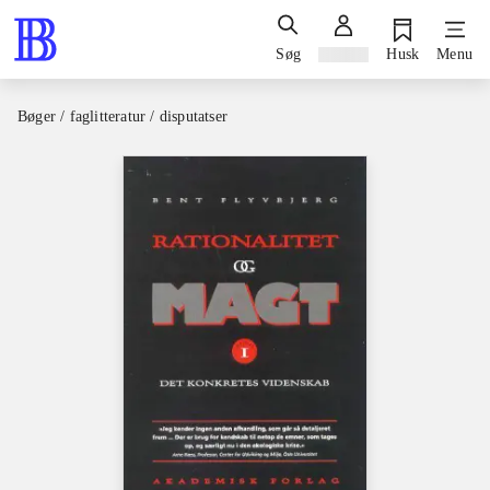
Søg
Log ind
Husk
Menu
Bøger / faglitteratur / disputatser