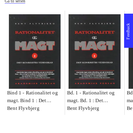
Gå til serien
Feedback
Bind 1 -
Rationalitet og
Bd. 1 -
Rationalitet og
Bd
magt. Bind 1 : Det
magt. Bd. 1 : Det
ma
konkretes videnskab
Bent Flyvbjerg
konkretes videnskab
Bent Flyvbjerg
ko
Be