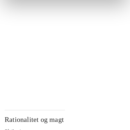
...
...
...
...
...
Rationalitet og magt