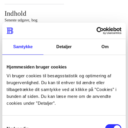
Indhold
Seneste udgave, bog
1 : Det konkretes videnskab ; 2 : Et case-baseret studie
af planlægning, politik og modernitet
Samtykke
Detaljer
Om
Hjemmesiden bruger cookies
Tidsskrift
Vi bruger cookies til besøgsstatistik og optimering af
brugervenlighed. Du kan til enhver tid ændre eller
Artiklen er en del af
tilbagetrække dit samtykke ved at klikke på ”Cookies” i
bunden af siden. Du kan læse mere om de anvendte
lorem ipsum dolor sit amet ...
cookies under ”Detaljer”.
Tidsskrift
Artiklerne i
handler ofte om
Samtykkevalg