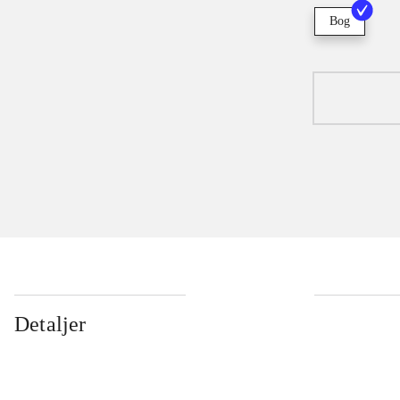
Bog
Detaljer
...
...
...