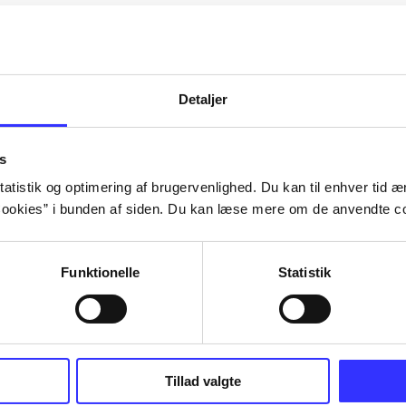
Artiklerne i
handler ofte om
lorem ipsum dolor sit amet ...
Tidsskrift
Detaljer
s
atistik og optimering af brugervenlighed. Du kan til enhver tid æn
ookies” i bunden af siden. Du kan læse mere om de anvendte co
Funktionelle
Statistik
Tillad valgte