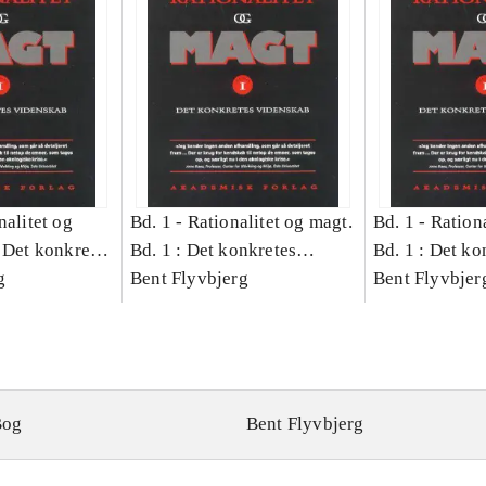
nalitet og
Bd. 1 -
Rationalitet og magt.
Bd. 1 -
Rationa
 Det konkretes
Bd. 1 : Det konkretes
Bd. 1 : Det ko
g
videnskab
Bent Flyvbjerg
videnskab
Bent Flyvbjer
Bog
Bent Flyvbjerg