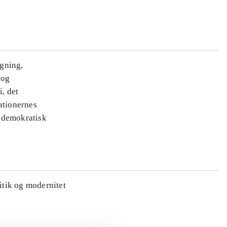
ægning,
 og
i, det
ationernes
e demokratisk
litik og modernitet