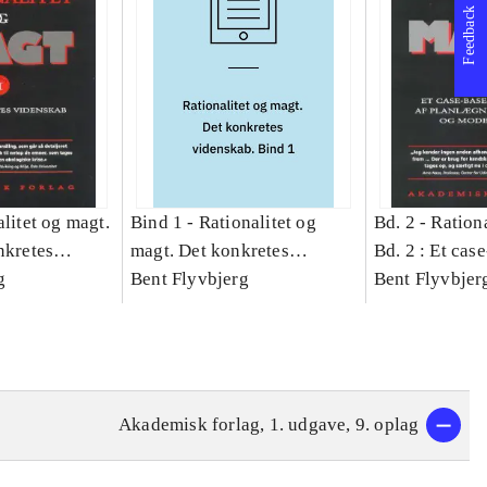
Feedback
litet og magt.
Bind 1 -
Rationalitet og
Bd. 2 -
Rationa
nkretes
magt. Det konkretes
Bd. 2 : Et cas
g
videnskab. Bind 1
Bent Flyvbjerg
studie af plan
Bent Flyvbjer
politik og mod
Akademisk forlag, 1. udgave, 9. oplag