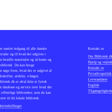
en samlet indgang til alle danske
Kontakt os
erialer og til hvad der udgives i
Om Bibliotek.d
 bestille materialer og så hente og
Hjælp og vejled
 bibliotek. Du kan bruge
Kontakt os
 at søge frem, hvad der er udgivet af
Privatlivspolitik
sskrifter, artikler, e-bøger,
Leverandører
bliotek.dk er altså ikke et fysisk
English
n database og service over hvad der
Tilgængeligheds
 offentlige biblioteker, som du kan
eret til dit lokale bibliotek.
ieindstillinger