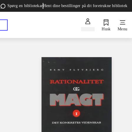
Spørg en bibliotekar
Hent dine bestillinger på dit foretrukne bibliotek
Log ind
Husk
Menu