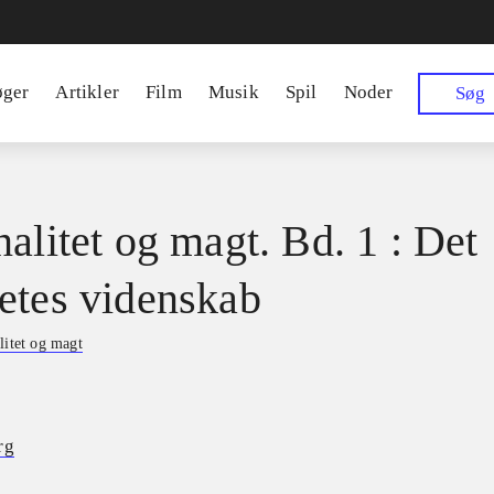
øger
Artikler
Film
Musik
Spil
Noder
Søg
nalitet og magt. Bd. 1 : Det
etes videnskab
litet og magt
rg