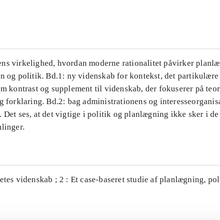
...
ns virkelighed, hvordan moderne rationalitet påvirker planl
n og politik. Bd.1: ny videnskab for kontekst, det partikulære
om kontrast og supplement til videnskab, der fokuserer på teor
g forklaring. Bd.2: bag administrationens og interesseorganis
 Det ses, at det vigtige i politik og planlægning ikke sker i d
linger.
etes videnskab ; 2 : Et case-baseret studie af planlægning, po