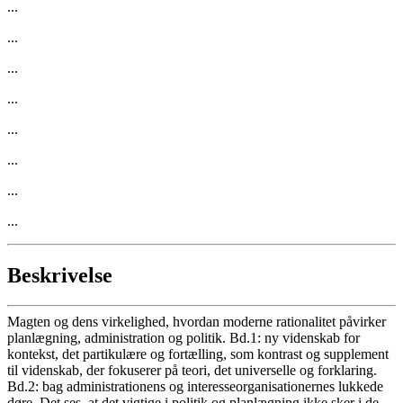
...
...
...
...
...
...
...
...
Beskrivelse
Magten og dens virkelighed, hvordan moderne rationalitet påvirker
planlægning, administration og politik. Bd.1: ny videnskab for
kontekst, det partikulære og fortælling, som kontrast og supplement
til videnskab, der fokuserer på teori, det universelle og forklaring.
Bd.2: bag administrationens og interesseorganisationernes lukkede
døre. Det ses, at det vigtige i politik og planlægning ikke sker i de