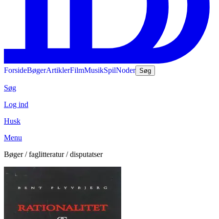
Forside
Bøger
Artikler
Film
Musik
Spil
Noder
Søg
Søg
Log ind
Husk
Menu
Bøger / faglitteratur / disputatser