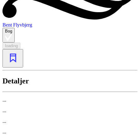
Bent Flyvbjerg
Bog
loading
Detaljer
...
...
...
...