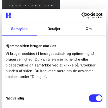
Samtykke
Detaljer
Om
Hjemmesiden bruger cookies
Vi bruger cookies til besøgsstatistik og optimering af
brugervenlighed. Du kan til enhver tid ændre eller
tilbagetrække dit samtykke ved at klikke på ”Cookies” i
bunden af siden. Du kan læse mere om de anvendte
cookies under ”Detaljer”.
Bind 1 -
Rationalitet og magt. Bind 1 : Det konkretes videnskab
Samtykkevalg
Bent Flyvbjerg
Nødvendig