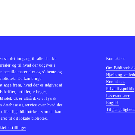
en samlet indgang til alle danske
Kontakt os
erialer og til hvad der udgives i
Om Bibliotek.d
 bestille materialer og så hente og
Hjælp og vejled
 bibliotek. Du kan bruge
Kontakt os
 at søge frem, hvad der er udgivet af
Privatlivspolitik
sskrifter, artikler, e-bøger,
Leverandører
bliotek.dk er altså ikke et fysisk
English
n database og service over hvad der
Tilgængeligheds
 offentlige biblioteker, som du kan
eret til dit lokale bibliotek.
ieindstillinger