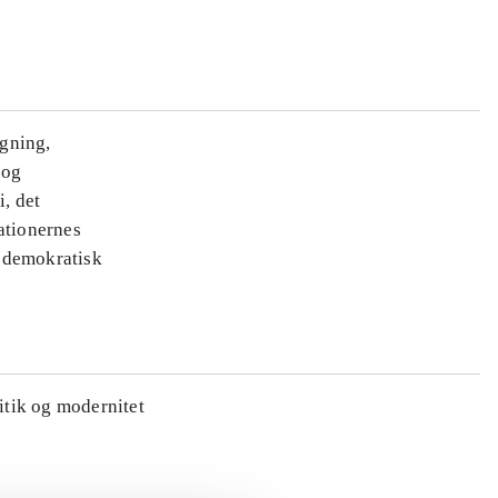
ægning,
 og
i, det
ationernes
e demokratisk
litik og modernitet