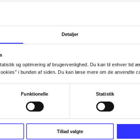
Artiklerne i
handler ofte om
lorem ipsum dolor sit amet ...
Tidsskrift
Detaljer
s
atistik og optimering af brugervenlighed. Du kan til enhver tid æn
ookies” i bunden af siden. Du kan læse mere om de anvendte co
Funktionelle
Statistik
Tillad valgte