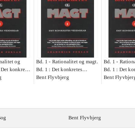
nalitet og
Bd. 1 -
Rationalitet og magt.
Bd. 1 -
Rationa
 Det konkretes
Bd. 1 : Det konkretes
Bd. 1 : Det ko
g
videnskab
Bent Flyvbjerg
videnskab
Bent Flyvbjer
Bog
Bent Flyvbjerg