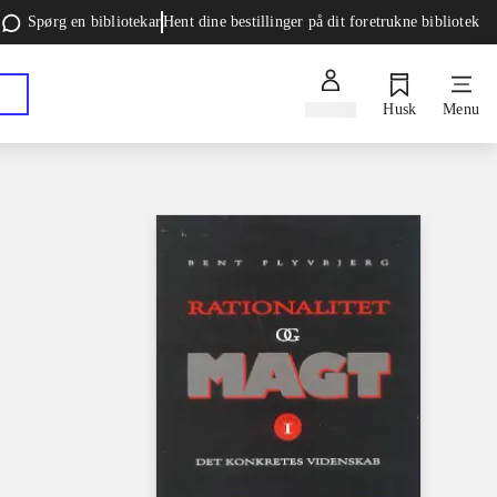
Spørg en bibliotekar
Hent dine bestillinger på dit foretrukne bibliotek
Log ind
Husk
Menu