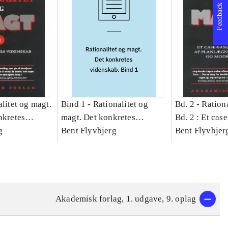
Feedback
litet og magt.
Bind 1 -
Rationalitet og
Bd. 2 -
Rationa
nkretes
magt. Det konkretes
Bd. 2 : Et cas
g
videnskab. Bind 1
Bent Flyvbjerg
studie af plan
Bent Flyvbjer
politik og mod
Akademisk forlag, 1. udgave, 9. oplag