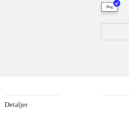
Bog
Detaljer
...
...
...