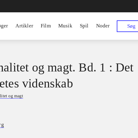
øger
Artikler
Film
Musik
Spil
Noder
Søg
nalitet og magt. Bd. 1 : Det
etes videnskab
litet og magt
rg