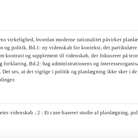
...
ns virkelighed, hvordan moderne rationalitet påvirker planl
n og politik. Bd.1: ny videnskab for kontekst, det partikulære
om kontrast og supplement til videnskab, der fokuserer på teor
g forklaring. Bd.2: bag administrationens og interesseorganis
 Det ses, at det vigtige i politik og planlægning ikke sker i d
linger.
etes videnskab ; 2 : Et case-baseret studie af planlægning, po