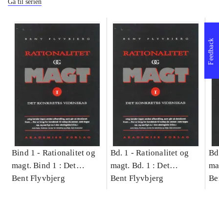
Gå til serien
Feedback
Bind 1 -
Rationalitet og
Bd. 1 -
Rationalitet og
Bd
magt. Bind 1 : Det
magt. Bd. 1 : Det
ma
konkretes videnskab
Bent Flyvbjerg
konkretes videnskab
Bent Flyvbjerg
ko
Be