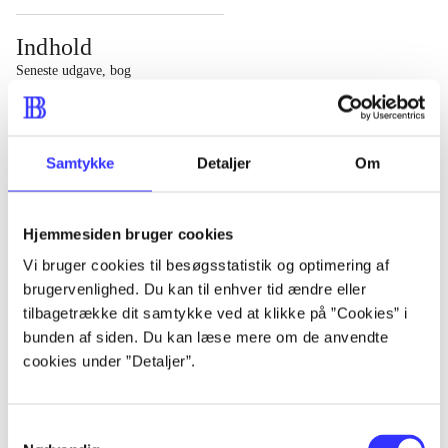
Indhold
Seneste udgave, bog
1 : Det konkretes videnskab ; 2 : Et case-baseret studie
af planlægning, politik og modernitet
Samtykke
Detaljer
Om
Hjemmesiden bruger cookies
Tidsskrift
Vi bruger cookies til besøgsstatistik og optimering af
brugervenlighed. Du kan til enhver tid ændre eller
Artiklen er en del af
tilbagetrække dit samtykke ved at klikke på ”Cookies” i
bunden af siden. Du kan læse mere om de anvendte
lorem ipsum dolor sit amet ...
cookies under ”Detaljer”.
Tidsskrift
Artiklerne i
handler ofte om
Samtykkevalg