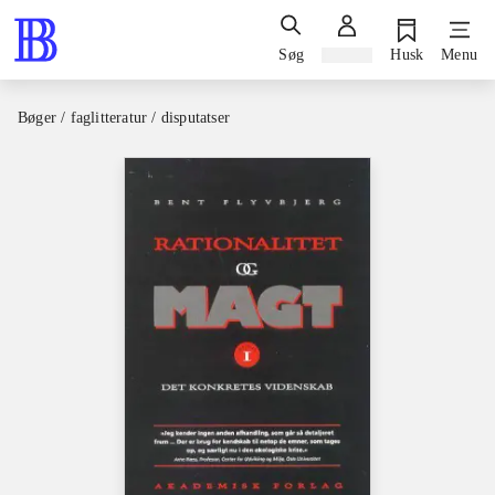
Søg
Log ind
Husk
Menu
Bøger / faglitteratur / disputatser