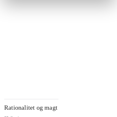
...
...
...
...
...
Rationalitet og magt