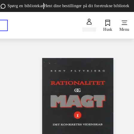
Spørg en bibliotekar
Hent dine bestillinger på dit foretrukne bibliotek
Log ind
Husk
Menu