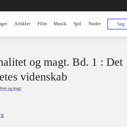
øger
Artikler
Film
Musik
Spil
Noder
Søg
nalitet og magt. Bd. 1 : Det
etes videnskab
litet og magt
rg