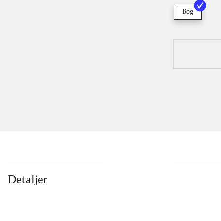
Bog
Detaljer
...
...
...