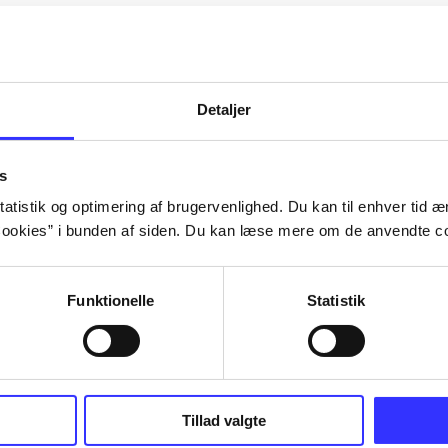
Artiklerne i
handler ofte om
lorem ipsum dolor sit amet ...
Tidsskrift
Detaljer
s
atistik og optimering af brugervenlighed. Du kan til enhver tid æn
ookies” i bunden af siden. Du kan læse mere om de anvendte co
Funktionelle
Statistik
Tillad valgte