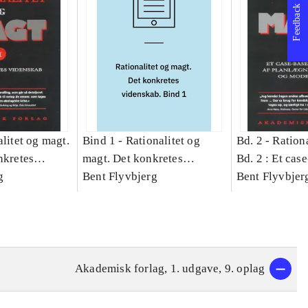
Feedback
litet og magt.
Bind 1 -
Rationalitet og
Bd. 2 -
Rationa
nkretes
magt. Det konkretes
Bd. 2 : Et cas
g
videnskab. Bind 1
Bent Flyvbjerg
studie af plan
Bent Flyvbjer
politik og mod
Akademisk forlag, 1. udgave, 9. oplag