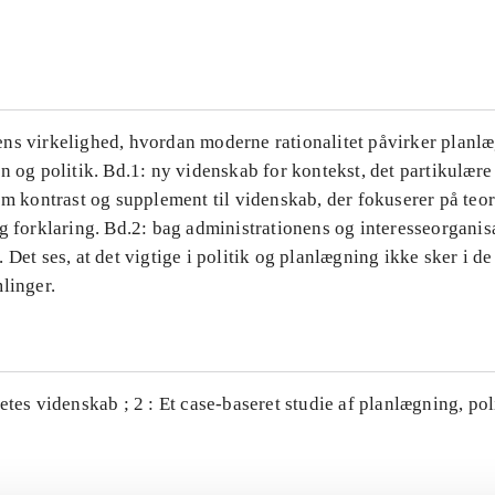
...
ns virkelighed, hvordan moderne rationalitet påvirker planl
n og politik. Bd.1: ny videnskab for kontekst, det partikulære
om kontrast og supplement til videnskab, der fokuserer på teor
g forklaring. Bd.2: bag administrationens og interesseorganis
 Det ses, at det vigtige i politik og planlægning ikke sker i d
linger.
etes videnskab ; 2 : Et case-baseret studie af planlægning, po