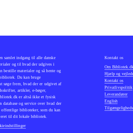
en samlet indgang til alle danske
Kontakt os
erialer og til hvad der udgives i
Om Bibliotek.d
 bestille materialer og så hente og
Hjælp og vejled
 bibliotek. Du kan bruge
Kontakt os
 at søge frem, hvad der er udgivet af
Privatlivspolitik
sskrifter, artikler, e-bøger,
Leverandører
bliotek.dk er altså ikke et fysisk
English
n database og service over hvad der
Tilgængeligheds
 offentlige biblioteker, som du kan
eret til dit lokale bibliotek.
ieindstillinger