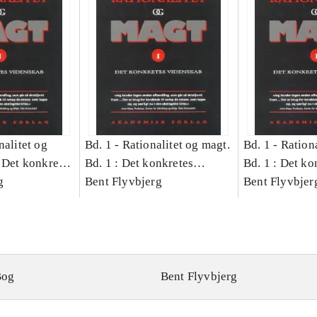
nalitet og
Bd. 1 -
Rationalitet og magt.
Bd. 1 -
Rationa
 Det konkretes
Bd. 1 : Det konkretes
Bd. 1 : Det ko
g
videnskab
Bent Flyvbjerg
videnskab
Bent Flyvbjer
Bog
Bent Flyvbjerg