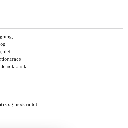
ægning,
 og
i, det
ationernes
e demokratisk
litik og modernitet