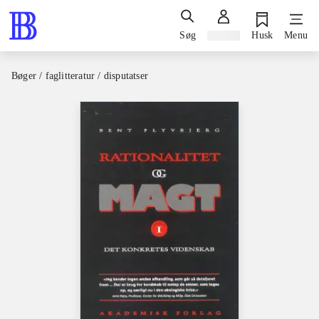
Søg
Log ind
Husk
Menu
Bøger / faglitteratur / disputatser