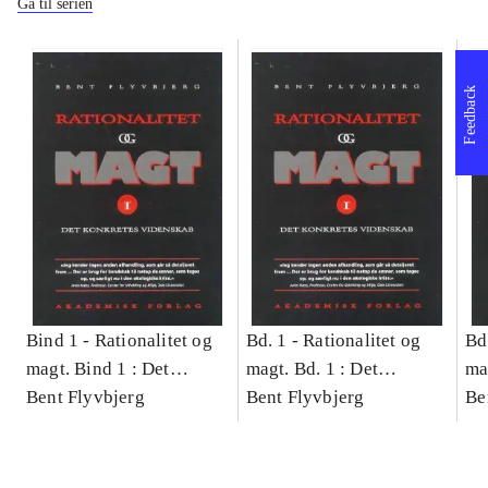
Gå til serien
Feedback
Bind 1 -
Rationalitet og
Bd. 1 -
Rationalitet og
Bd
magt. Bind 1 : Det
magt. Bd. 1 : Det
ma
konkretes videnskab
Bent Flyvbjerg
konkretes videnskab
Bent Flyvbjerg
ko
Be