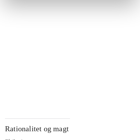
...
...
...
...
...
Rationalitet og magt