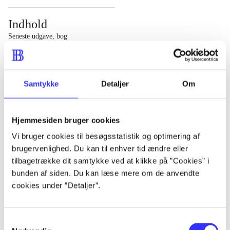
Indhold
Seneste udgave, bog
1 : Det konkretes videnskab ; 2 : Et case-baseret studie
af planlægning, politik og modernitet
Samtykke
Detaljer
Om
Hjemmesiden bruger cookies
Tidsskrift
Vi bruger cookies til besøgsstatistik og optimering af
brugervenlighed. Du kan til enhver tid ændre eller
Artiklen er en del af
tilbagetrække dit samtykke ved at klikke på ”Cookies” i
bunden af siden. Du kan læse mere om de anvendte
lorem ipsum dolor sit amet ...
cookies under ”Detaljer”.
Tidsskrift
Artiklerne i
handler ofte om
Samtykkevalg