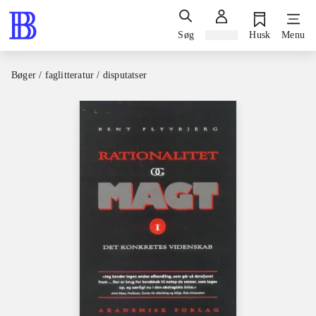
Søg
Log ind
Husk
Menu
Bøger / faglitteratur / disputatser