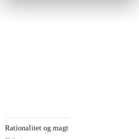
...
...
...
...
...
Rationalitet og magt