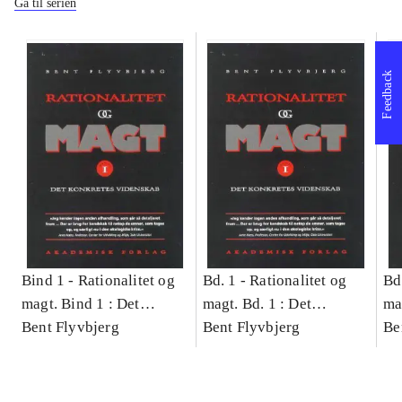
Gå til serien
Feedback
Bind 1 -
Rationalitet og
Bd. 1 -
Rationalitet og
Bd
magt. Bind 1 : Det
magt. Bd. 1 : Det
ma
konkretes videnskab
Bent Flyvbjerg
konkretes videnskab
Bent Flyvbjerg
ko
Be