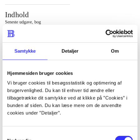
Indhold
Seneste udgave, bog
1 : Det konkretes videnskab ; 2 : Et case-baseret studie
af planlægning, politik og modernitet
Samtykke
Detaljer
Om
Hjemmesiden bruger cookies
Tidsskrift
Vi bruger cookies til besøgsstatistik og optimering af
brugervenlighed. Du kan til enhver tid ændre eller
Artiklen er en del af
tilbagetrække dit samtykke ved at klikke på ”Cookies” i
bunden af siden. Du kan læse mere om de anvendte
lorem ipsum dolor sit amet ...
cookies under ”Detaljer”.
Tidsskrift
Artiklerne i
handler ofte om
Samtykkevalg