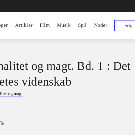
øger
Artikler
Film
Musik
Spil
Noder
Søg
nalitet og magt. Bd. 1 : Det
etes videnskab
litet og magt
rg