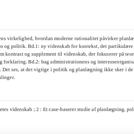
...
ns virkelighed, hvordan moderne rationalitet påvirker planl
n og politik. Bd.1: ny videnskab for kontekst, det partikulære
om kontrast og supplement til videnskab, der fokuserer på teor
g forklaring. Bd.2: bag administrationens og interesseorganis
 Det ses, at det vigtige i politik og planlægning ikke sker i d
linger.
etes videnskab ; 2 : Et case-baseret studie af planlægning, po