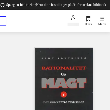
Spørg en bibliotekar
Hent dine bestillinger på dit foretrukne bibliotek
Log ind
Husk
Menu