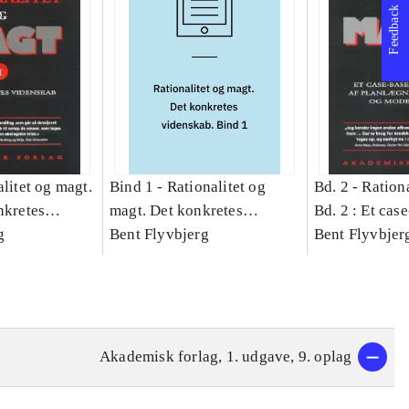
Feedback
litet og magt.
Bind 1 -
Rationalitet og
Bd. 2 -
Rationa
nkretes
magt. Det konkretes
Bd. 2 : Et cas
g
videnskab. Bind 1
Bent Flyvbjerg
studie af plan
Bent Flyvbjer
politik og mod
Akademisk forlag, 1. udgave, 9. oplag