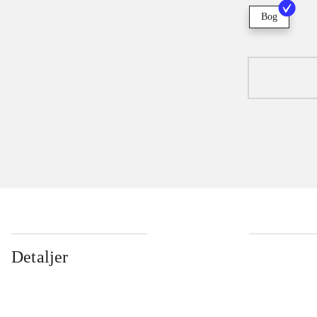
Bog
Detaljer
...
...
...