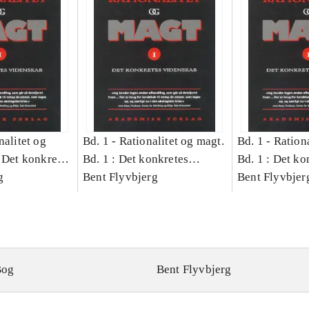
nalitet og
Bd. 1 -
Rationalitet og magt.
Bd. 1 -
Rationa
 Det konkretes
Bd. 1 : Det konkretes
Bd. 1 : Det ko
g
videnskab
Bent Flyvbjerg
videnskab
Bent Flyvbjer
Bog
Bent Flyvbjerg