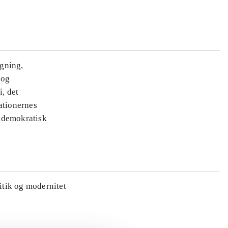
ægning,
 og
i, det
ationernes
e demokratisk
litik og modernitet