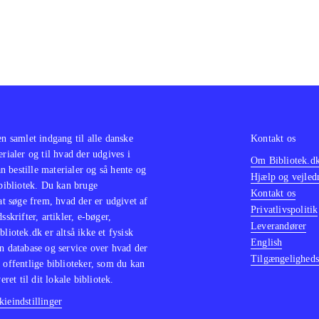
en samlet indgang til alle danske
Kontakt os
erialer og til hvad der udgives i
Om Bibliotek.d
 bestille materialer og så hente og
Hjælp og vejled
 bibliotek. Du kan bruge
Kontakt os
 at søge frem, hvad der er udgivet af
Privatlivspolitik
sskrifter, artikler, e-bøger,
Leverandører
bliotek.dk er altså ikke et fysisk
English
n database og service over hvad der
Tilgængeligheds
 offentlige biblioteker, som du kan
eret til dit lokale bibliotek.
ieindstillinger