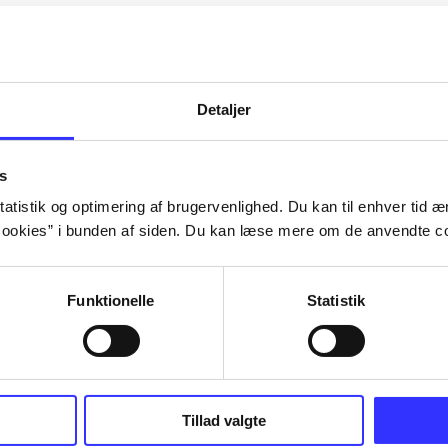
Artiklerne i
handler ofte om
lorem ipsum dolor sit amet ...
Tidsskrift
Detaljer
s
atistik og optimering af brugervenlighed. Du kan til enhver tid æn
ookies” i bunden af siden. Du kan læse mere om de anvendte co
Funktionelle
Statistik
Tillad valgte