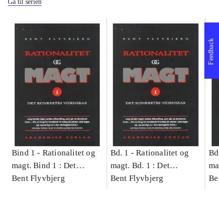
Gå til serien
Feedback
Bind 1 -
Rationalitet og
Bd. 1 -
Rationalitet og
Bd
magt. Bind 1 : Det
magt. Bd. 1 : Det
ma
konkretes videnskab
Bent Flyvbjerg
konkretes videnskab
Bent Flyvbjerg
ko
Be