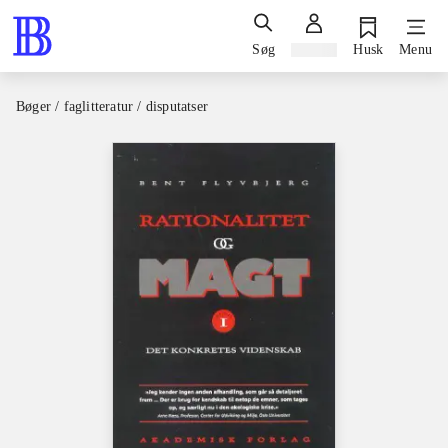
Søg
Log ind
Husk
Menu
Bøger / faglitteratur / disputatser