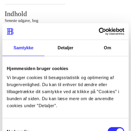
Indhold
Seneste udgave, bog
1 : Det konkretes videnskab ; 2 : Et case-baseret studie
af planlægning, politik og modernitet
Samtykke
Detaljer
Om
Hjemmesiden bruger cookies
Tidsskrift
Vi bruger cookies til besøgsstatistik og optimering af
brugervenlighed. Du kan til enhver tid ændre eller
Artiklen er en del af
tilbagetrække dit samtykke ved at klikke på ”Cookies” i
bunden af siden. Du kan læse mere om de anvendte
lorem ipsum dolor sit amet ...
cookies under ”Detaljer”.
Tidsskrift
Artiklerne i
handler ofte om
Samtykkevalg