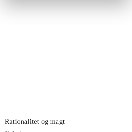
...
...
...
...
...
Rationalitet og magt