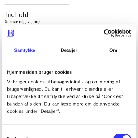
Indhold
Seneste udgave, bog
1 : Det konkretes videnskab ; 2 : Et case-baseret studie
af planlægning, politik og modernitet
Samtykke
Detaljer
Om
Hjemmesiden bruger cookies
Tidsskrift
Vi bruger cookies til besøgsstatistik og optimering af
brugervenlighed. Du kan til enhver tid ændre eller
Artiklen er en del af
tilbagetrække dit samtykke ved at klikke på ”Cookies” i
bunden af siden. Du kan læse mere om de anvendte
lorem ipsum dolor sit amet ...
cookies under ”Detaljer”.
Tidsskrift
Artiklerne i
handler ofte om
Samtykkevalg