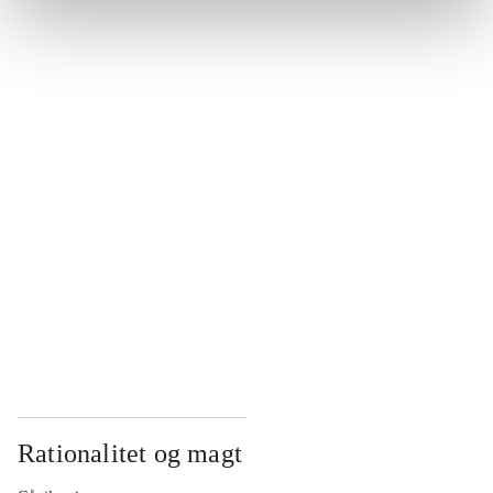
...
...
...
...
...
Rationalitet og magt