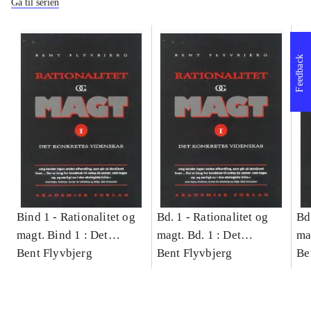
Gå til serien
Feedback
Bind 1 -
Rationalitet og
Bd. 1 -
Rationalitet og
Bd
magt. Bind 1 : Det
magt. Bd. 1 : Det
ma
konkretes videnskab
Bent Flyvbjerg
konkretes videnskab
Bent Flyvbjerg
ko
Be