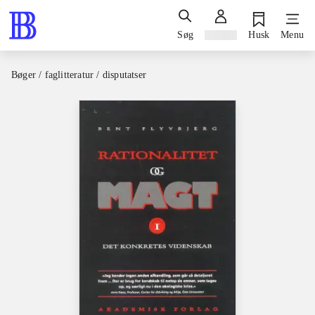
Søg
Log ind
Husk
Menu
Bøger / faglitteratur / disputatser