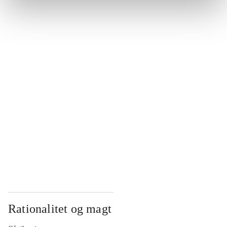
...
...
...
...
...
Rationalitet og magt