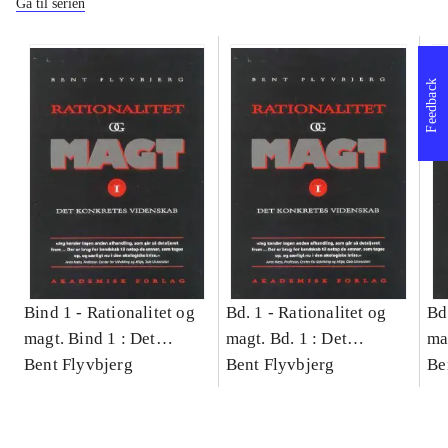
Gå til serien
Feedback
Bind 1 -
Rationalitet og
Bd. 1 -
Rationalitet og
Bd
magt. Bind 1 : Det
magt. Bd. 1 : Det
ma
konkretes videnskab
Bent Flyvbjerg
konkretes videnskab
Bent Flyvbjerg
ko
Be