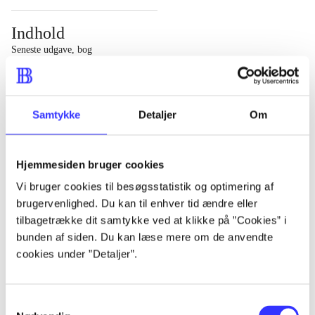
Indhold
Seneste udgave, bog
1 : Det konkretes videnskab ; 2 : Et case-baseret studie
af planlægning, politik og modernitet
Samtykke
Detaljer
Om
Hjemmesiden bruger cookies
Tidsskrift
Vi bruger cookies til besøgsstatistik og optimering af
brugervenlighed. Du kan til enhver tid ændre eller
Artiklen er en del af
tilbagetrække dit samtykke ved at klikke på ”Cookies” i
bunden af siden. Du kan læse mere om de anvendte
lorem ipsum dolor sit amet ...
cookies under ”Detaljer”.
Tidsskrift
Artiklerne i
handler ofte om
Samtykkevalg