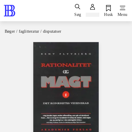
Søg
Log ind
Husk
Menu
Bøger / faglitteratur / disputatser