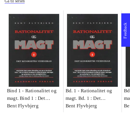
Gå til serien
Feedback
Bind 1 -
Rationalitet og
Bd. 1 -
Rationalitet og
Bd
magt. Bind 1 : Det
magt. Bd. 1 : Det
ma
konkretes videnskab
Bent Flyvbjerg
konkretes videnskab
Bent Flyvbjerg
ko
Be