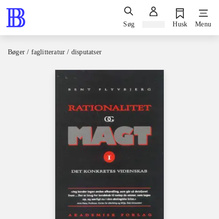
Søg
Log ind
Husk
Menu
Bøger / faglitteratur / disputatser