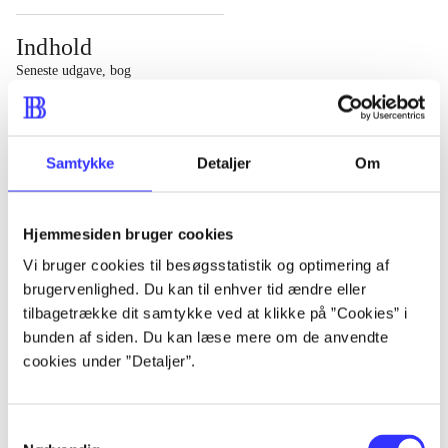
Indhold
Seneste udgave, bog
1 : Det konkretes videnskab ; 2 : Et case-baseret studie
af planlægning, politik og modernitet
Samtykke
Detaljer
Om
Hjemmesiden bruger cookies
Tidsskrift
Vi bruger cookies til besøgsstatistik og optimering af
brugervenlighed. Du kan til enhver tid ændre eller
Artiklen er en del af
tilbagetrække dit samtykke ved at klikke på ”Cookies” i
bunden af siden. Du kan læse mere om de anvendte
lorem ipsum dolor sit amet ...
cookies under ”Detaljer”.
Tidsskrift
Artiklerne i
handler ofte om
Samtykkevalg