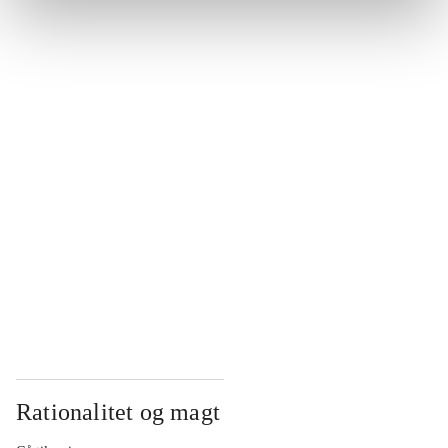
...
...
...
...
...
Rationalitet og magt