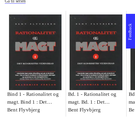
Gå til serien
Feedback
Bind 1 -
Rationalitet og
Bd. 1 -
Rationalitet og
Bd
magt. Bind 1 : Det
magt. Bd. 1 : Det
ma
konkretes videnskab
Bent Flyvbjerg
konkretes videnskab
Bent Flyvbjerg
ko
Be