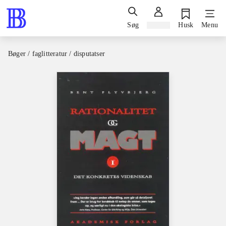
Søg
Log ind
Husk
Menu
Bøger / faglitteratur / disputatser