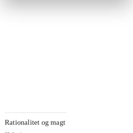
...
...
...
...
...
Rationalitet og magt