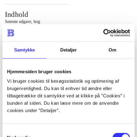
Indhold
Seneste udgave, bog
1 : Det konkretes videnskab ; 2 : Et case-baseret studie
af planlægning, politik og modernitet
Samtykke
Detaljer
Om
Hjemmesiden bruger cookies
Tidsskrift
Vi bruger cookies til besøgsstatistik og optimering af
brugervenlighed. Du kan til enhver tid ændre eller
Artiklen er en del af
tilbagetrække dit samtykke ved at klikke på ”Cookies” i
bunden af siden. Du kan læse mere om de anvendte
lorem ipsum dolor sit amet ...
cookies under ”Detaljer”.
Tidsskrift
Artiklerne i
handler ofte om
Samtykkevalg