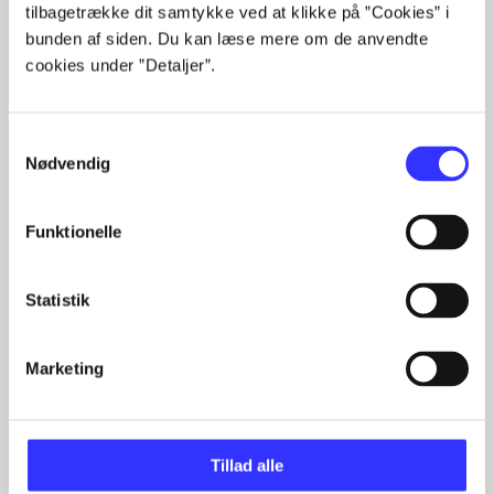
lorem ipsum dolor sit amet ...
tilbagetrække dit samtykke ved at klikke på ”Cookies” i
Tidsskrift
bunden af siden. Du kan læse mere om de anvendte
Artiklerne i
handler ofte om
cookies under ”Detaljer”.
Samtykkevalg
Nødvendig
Funktionelle
Artikler med samme emner
Fra
Statistik
Marketing
Tillad alle
Artikler