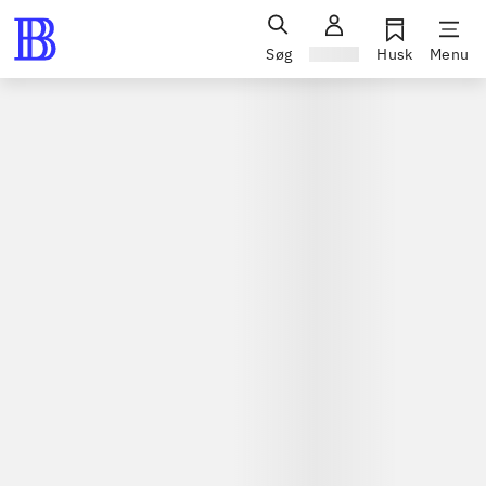
Søg
Log ind
Husk
Menu
Bøger / faglitteratur / disputatser