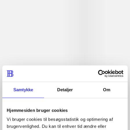
planlægning ikke sker i de demokratisk valgte
forsamlinger.
Indhold
Seneste udgave, bog
1 : Det konkretes videnskab ; 2 : Et case-baseret
studie af planlægning, politik og modernitet
Samtykke
Detaljer
Om
Tidsskrift
Hjemmesiden bruger cookies
Artiklen er en del af
Vi bruger cookies til besøgsstatistik og optimering af
brugervenlighed. Du kan til enhver tid ændre eller