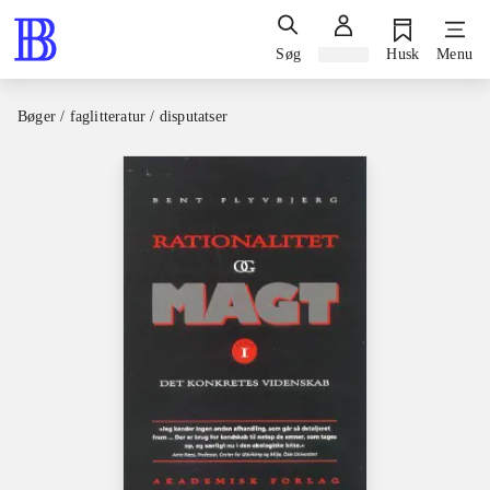
Søg
Log ind
Husk
Menu
Bøger / faglitteratur / disputatser