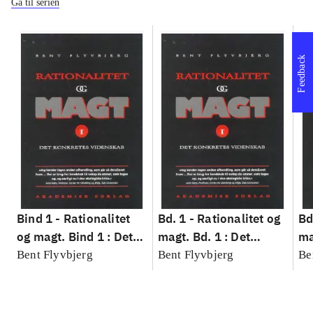
Gå til serien
Feedback
Bind 1 -
Rationalitet
Bd. 1 -
Rationalitet og
Bd
og magt. Bind 1 : Det
magt. Bd. 1 : Det
ma
konkretes videnskab
konkretes videnskab
ko
Bent Flyvbjerg
Bent Flyvbjerg
Be