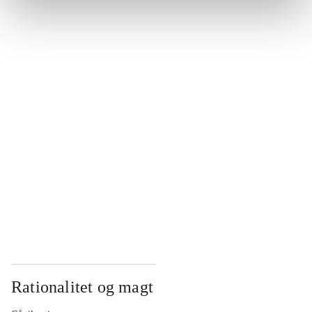
...
...
...
...
...
Rationalitet og magt