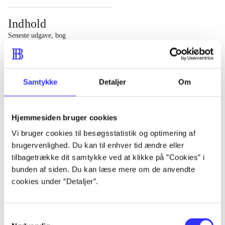
Indhold
Seneste udgave, bog
1 : Det konkretes videnskab ; 2 : Et case-baseret studie
af planlægning, politik og modernitet
Samtykke
Detaljer
Om
Hjemmesiden bruger cookies
Tidsskrift
Vi bruger cookies til besøgsstatistik og optimering af
brugervenlighed. Du kan til enhver tid ændre eller
Artiklen er en del af
tilbagetrække dit samtykke ved at klikke på ”Cookies” i
bunden af siden. Du kan læse mere om de anvendte
lorem ipsum dolor sit amet ...
cookies under ”Detaljer”.
Tidsskrift
Artiklerne i
handler ofte om
Samtykkevalg