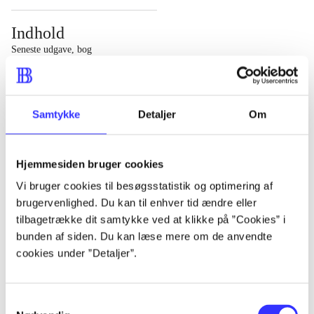
Indhold
Seneste udgave, bog
1 : Det konkretes videnskab ; 2 : Et case-baseret studie
af planlægning, politik og modernitet
Samtykke
Detaljer
Om
Hjemmesiden bruger cookies
Tidsskrift
Vi bruger cookies til besøgsstatistik og optimering af
brugervenlighed. Du kan til enhver tid ændre eller
Artiklen er en del af
tilbagetrække dit samtykke ved at klikke på ”Cookies” i
bunden af siden. Du kan læse mere om de anvendte
lorem ipsum dolor sit amet ...
cookies under ”Detaljer”.
Tidsskrift
Artiklerne i
handler ofte om
Samtykkevalg