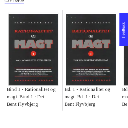
Gå til serien
Feedback
Bind 1 -
Rationalitet og
Bd. 1 -
Rationalitet og
Bd
magt. Bind 1 : Det
magt. Bd. 1 : Det
ma
konkretes videnskab
Bent Flyvbjerg
konkretes videnskab
Bent Flyvbjerg
ko
Be