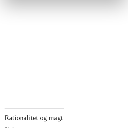
...
...
...
...
...
Rationalitet og magt