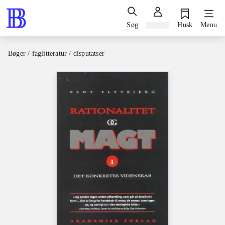
Søg
Log ind
Husk
Menu
Bøger / faglitteratur / disputatser