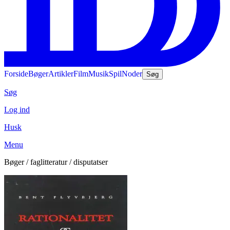
Forside
Bøger
Artikler
Film
Musik
Spil
Noder
Søg
Søg
Log ind
Husk
Menu
Bøger / faglitteratur / disputatser