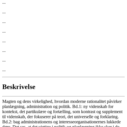
...
...
...
...
...
...
...
...
Beskrivelse
Magten og dens virkelighed, hvordan moderne rationalitet påvirker
planlægning, administration og politik. Bd.1: ny videnskab for
kontekst, det partikulære og fortælling, som kontrast og supplement
til videnskab, der fokuserer på teori, det universelle og forklaring.
Bd.2: bag administrationens og interesseorganisationernes lukkede
døre. Det ses, at det vigtige i politik og planlægning ikke sker i de