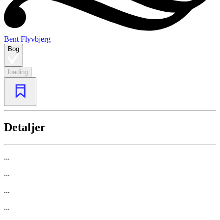
Bent Flyvbjerg
Bog
loading
Detaljer
...
...
...
...