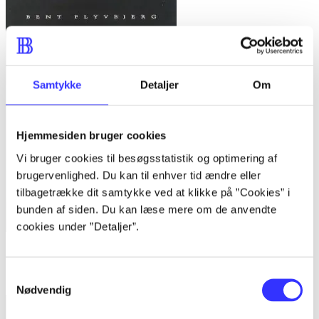
Samtykke
Detaljer
Om
Hjemmesiden bruger cookies
Vi bruger cookies til besøgsstatistik og optimering af
brugervenlighed. Du kan til enhver tid ændre eller
tilbagetrække dit samtykke ved at klikke på ”Cookies” i
bunden af siden. Du kan læse mere om de anvendte
cookies under ”Detaljer”.
Bind 1 -
Rationalitet og magt. Bind 1 : Det konkretes videnskab
Samtykkevalg
Bent Flyvbjerg
Nødvendig