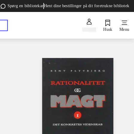
Spørg en bibliotekar
Hent dine bestillinger på dit foretrukne bibliotek
Log ind
Husk
Menu