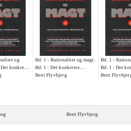
nalitet og
Bd. 1 -
Rationalitet og magt.
Bd. 1 -
Rationa
 Det konkretes
Bd. 1 : Det konkretes
Bd. 1 : Det ko
g
videnskab
Bent Flyvbjerg
videnskab
Bent Flyvbjer
Bog
Bent Flyvbjerg