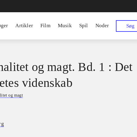
øger
Artikler
Film
Musik
Spil
Noder
Søg
nalitet og magt. Bd. 1 : Det
etes videnskab
litet og magt
rg