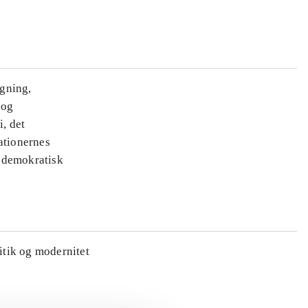
ægning,
 og
i, det
ationernes
e demokratisk
litik og modernitet