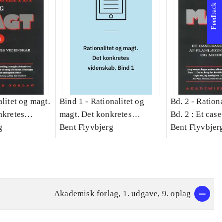
Feedback
litet og magt.
Bind 1 -
Rationalitet og
Bd. 2 -
Rationa
nkretes
magt. Det konkretes
Bd. 2 : Et cas
g
videnskab. Bind 1
Bent Flyvbjerg
studie af plan
Bent Flyvbjer
politik og mod
Akademisk forlag, 1. udgave, 9. oplag