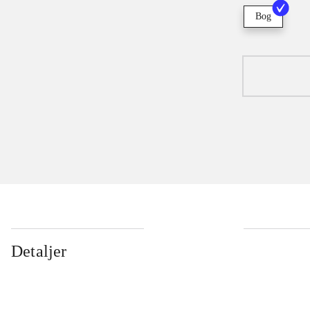
Bog
Detaljer
...
...
...