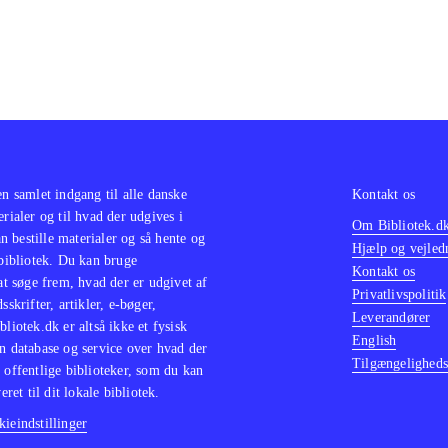
en samlet indgang til alle danske
Kontakt os
erialer og til hvad der udgives i
Om Bibliotek.d
 bestille materialer og så hente og
Hjælp og vejled
 bibliotek. Du kan bruge
Kontakt os
 at søge frem, hvad der er udgivet af
Privatlivspolitik
sskrifter, artikler, e-bøger,
Leverandører
bliotek.dk er altså ikke et fysisk
English
n database og service over hvad der
Tilgængeligheds
 offentlige biblioteker, som du kan
eret til dit lokale bibliotek.
ieindstillinger