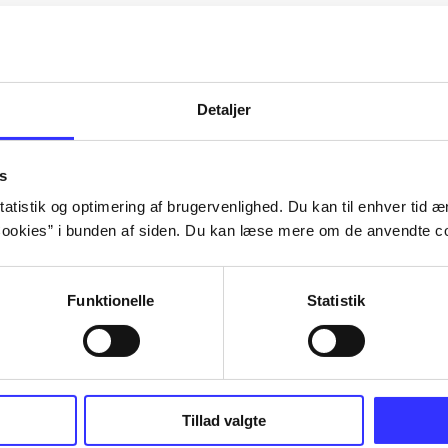
Artiklerne i
handler ofte om
lorem ipsum dolor sit amet ...
Tidsskrift
Detaljer
s
atistik og optimering af brugervenlighed. Du kan til enhver tid æn
ookies” i bunden af siden. Du kan læse mere om de anvendte co
Funktionelle
Statistik
Tillad valgte