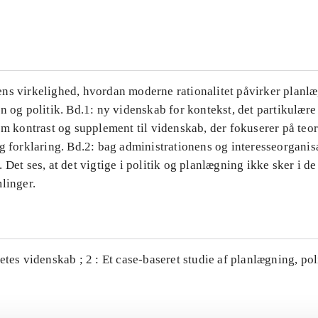
...
ns virkelighed, hvordan moderne rationalitet påvirker planl
n og politik. Bd.1: ny videnskab for kontekst, det partikulære
om kontrast og supplement til videnskab, der fokuserer på teor
g forklaring. Bd.2: bag administrationens og interesseorganis
 Det ses, at det vigtige i politik og planlægning ikke sker i d
linger.
etes videnskab ; 2 : Et case-baseret studie af planlægning, po