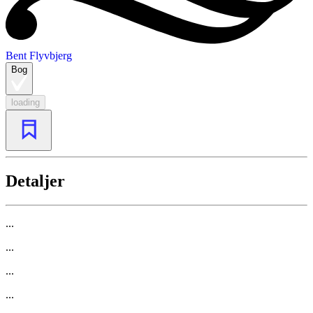
Bent Flyvbjerg
Bog
loading
Detaljer
...
...
...
...