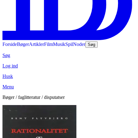
Forside
Bøger
Artikler
Film
Musik
Spil
Noder
Søg
Søg
Log ind
Husk
Menu
Bøger / faglitteratur / disputatser