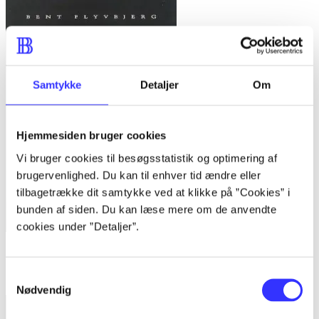
Samtykke
Detaljer
Om
Hjemmesiden bruger cookies
Vi bruger cookies til besøgsstatistik og optimering af
brugervenlighed. Du kan til enhver tid ændre eller
tilbagetrække dit samtykke ved at klikke på ”Cookies” i
bunden af siden. Du kan læse mere om de anvendte
cookies under ”Detaljer”.
Bind 1 -
Rationalitet og magt. Bind 1 : Det konkretes videnskab
Samtykkevalg
Bent Flyvbjerg
Nødvendig