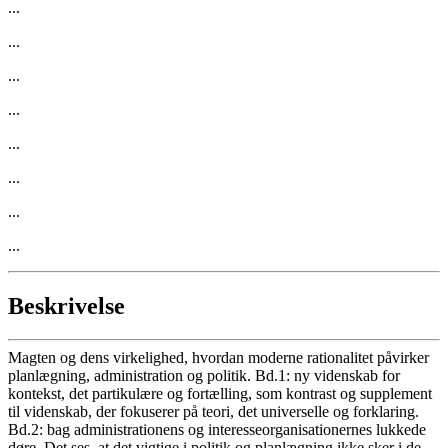
...
...
...
...
...
...
...
...
Beskrivelse
Magten og dens virkelighed, hvordan moderne rationalitet påvirker
planlægning, administration og politik. Bd.1: ny videnskab for
kontekst, det partikulære og fortælling, som kontrast og supplement
til videnskab, der fokuserer på teori, det universelle og forklaring.
Bd.2: bag administrationens og interesseorganisationernes lukkede
døre. Det ses, at det vigtige i politik og planlægning ikke sker i de