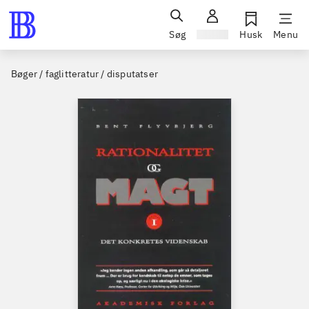
Søg
Log ind
Husk
Menu
Bøger / faglitteratur / disputatser