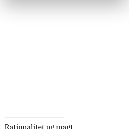
...
...
...
...
...
Rationalitet og magt