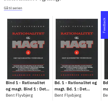
Gå til serien
Feedback
Bind 1 -
Rationalitet
Bd. 1 -
Rationalitet og
Bd
og magt. Bind 1 : Det
magt. Bd. 1 : Det
ma
konkretes videnskab
Bent Flyvbjerg
konkretes videnskab
Bent Flyvbjerg
ko
Be