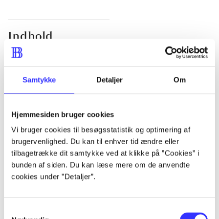
Indhold
Seneste udgave, bog
1 : Det konkretes videnskab ; 2 : Et case-baseret
Samtykke
Detaljer
Om
studie af planlægning, politik og modernitet
Hjemmesiden bruger cookies
Vi bruger cookies til besøgsstatistik og optimering af
Tidsskrift
brugervenlighed. Du kan til enhver tid ændre eller
tilbagetrække dit samtykke ved at klikke på ”Cookies” i
Artiklen er en del af
bunden af siden. Du kan læse mere om de anvendte
cookies under ”Detaljer”.
lorem ipsum dolor sit amet ...
Tidsskrift
Samtykkevalg
Artiklerne i
handler ofte om