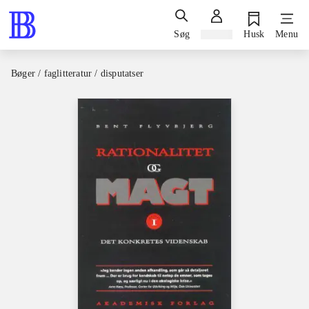
Søg
Log ind
Husk
Menu
Bøger / faglitteratur / disputatser