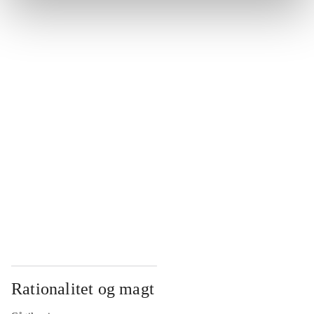
...
...
...
...
...
Rationalitet og magt