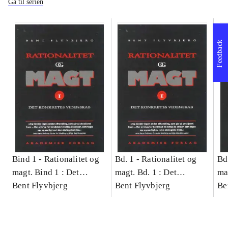
Gå til serien
Feedback
Bind 1 -
Rationalitet og
Bd. 1 -
Rationalitet og
Bd
magt. Bind 1 : Det
magt. Bd. 1 : Det
ma
konkretes videnskab
Bent Flyvbjerg
konkretes videnskab
Bent Flyvbjerg
ko
Be