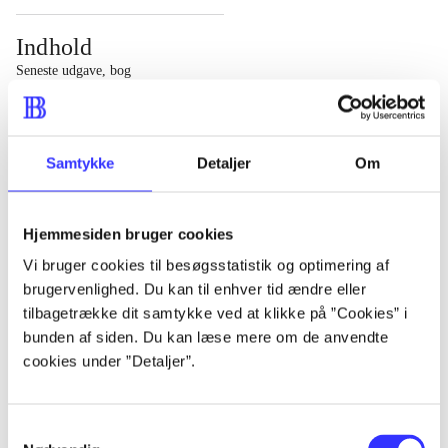
Indhold
Seneste udgave, bog
1 : Det konkretes videnskab ; 2 : Et case-baseret studie
af planlægning, politik og modernitet
Samtykke
Detaljer
Om
Hjemmesiden bruger cookies
Tidsskrift
Vi bruger cookies til besøgsstatistik og optimering af
brugervenlighed. Du kan til enhver tid ændre eller
Artiklen er en del af
tilbagetrække dit samtykke ved at klikke på ”Cookies” i
bunden af siden. Du kan læse mere om de anvendte
lorem ipsum dolor sit amet ...
cookies under ”Detaljer”.
Tidsskrift
Artiklerne i
handler ofte om
Samtykkevalg