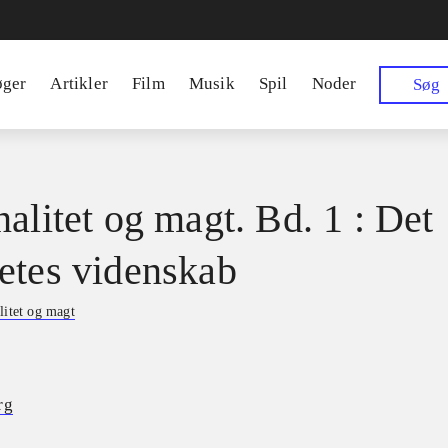
øger
Artikler
Film
Musik
Spil
Noder
Søg
nalitet og magt. Bd. 1 : Det
etes videnskab
litet og magt
rg