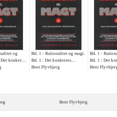
nalitet og
Bd. 1 -
Rationalitet og magt.
Bd. 1 -
Rationa
 Det konkretes
Bd. 1 : Det konkretes
Bd. 1 : Det ko
g
videnskab
Bent Flyvbjerg
videnskab
Bent Flyvbjer
Bog
Bent Flyvbjerg