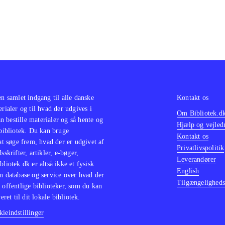
en samlet indgang til alle danske
Kontakt os
erialer og til hvad der udgives i
Om Bibliotek.d
 bestille materialer og så hente og
Hjælp og vejled
 bibliotek. Du kan bruge
Kontakt os
 at søge frem, hvad der er udgivet af
Privatlivspolitik
sskrifter, artikler, e-bøger,
Leverandører
bliotek.dk er altså ikke et fysisk
English
n database og service over hvad der
Tilgængeligheds
 offentlige biblioteker, som du kan
eret til dit lokale bibliotek.
ieindstillinger