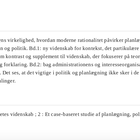
...
ns virkelighed, hvordan moderne rationalitet påvirker planl
n og politik. Bd.1: ny videnskab for kontekst, det partikulære
om kontrast og supplement til videnskab, der fokuserer på teor
g forklaring. Bd.2: bag administrationens og interesseorganis
 Det ses, at det vigtige i politik og planlægning ikke sker i d
linger.
etes videnskab ; 2 : Et case-baseret studie af planlægning, po