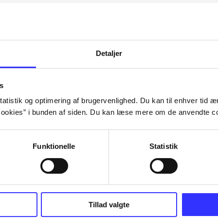
Artiklerne i
handler ofte om
lorem ipsum dolor sit amet ...
Tidsskrift
Detaljer
s
atistik og optimering af brugervenlighed. Du kan til enhver tid æn
ookies” i bunden af siden. Du kan læse mere om de anvendte co
Funktionelle
Statistik
Tillad valgte