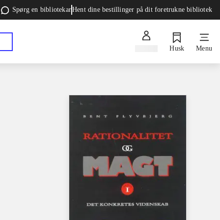
Spørg en bibliotekar
Hent dine bestillinger på dit foretrukne bibliotek
Log ind
Husk
Menu