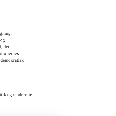
ægning,
 og
i, det
ationernes
e demokratisk
litik og modernitet