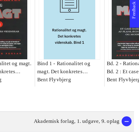
Feedback
litet og magt.
Bind 1 -
Rationalitet og
Bd. 2 -
Rationa
nkretes
magt. Det konkretes
Bd. 2 : Et cas
g
videnskab. Bind 1
Bent Flyvbjerg
studie af plan
Bent Flyvbjer
politik og mod
Akademisk forlag, 1. udgave, 9. oplag