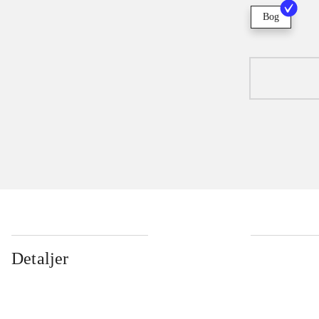
Bog
Detaljer
...
...
...