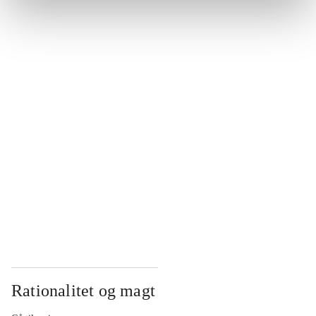
...
...
...
...
...
Rationalitet og magt