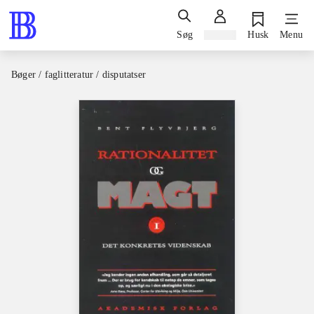
Søg
Log ind
Husk
Menu
Bøger / faglitteratur / disputatser