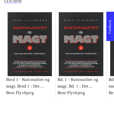
Gå til serien
Feedback
Bind 1 -
Rationalitet og
Bd. 1 -
Rationalitet og
Bd
magt. Bind 1 : Det
magt. Bd. 1 : Det
ma
konkretes videnskab
Bent Flyvbjerg
konkretes videnskab
Bent Flyvbjerg
ko
Be