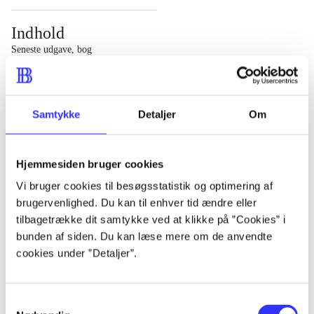
Indhold
Seneste udgave, bog
1 : Det konkretes videnskab ; 2 : Et case-baseret studie
af planlægning, politik og modernitet
Samtykke
Detaljer
Om
Hjemmesiden bruger cookies
Tidsskrift
Vi bruger cookies til besøgsstatistik og optimering af
brugervenlighed. Du kan til enhver tid ændre eller
Artiklen er en del af
tilbagetrække dit samtykke ved at klikke på ”Cookies” i
bunden af siden. Du kan læse mere om de anvendte
lorem ipsum dolor sit amet ...
cookies under ”Detaljer”.
Tidsskrift
Artiklerne i
handler ofte om
Samtykkevalg