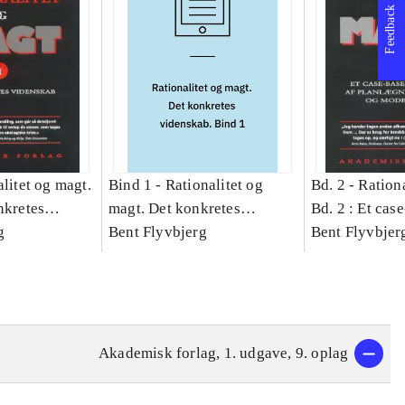
Feedback
litet og magt.
Bind 1 -
Rationalitet og
Bd. 2 -
Rationa
nkretes
magt. Det konkretes
Bd. 2 : Et cas
g
videnskab. Bind 1
Bent Flyvbjerg
studie af plan
Bent Flyvbjer
politik og mod
Akademisk forlag, 1. udgave, 9. oplag