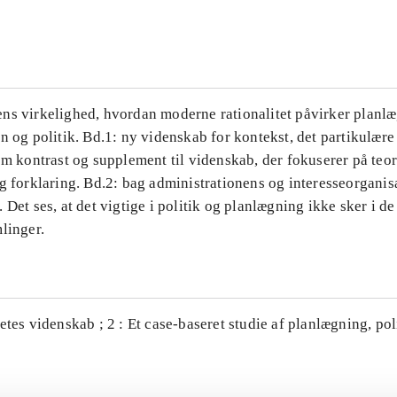
...
ns virkelighed, hvordan moderne rationalitet påvirker planl
n og politik. Bd.1: ny videnskab for kontekst, det partikulære
om kontrast og supplement til videnskab, der fokuserer på teor
g forklaring. Bd.2: bag administrationens og interesseorganis
 Det ses, at det vigtige i politik og planlægning ikke sker i d
linger.
etes videnskab ; 2 : Et case-baseret studie af planlægning, po