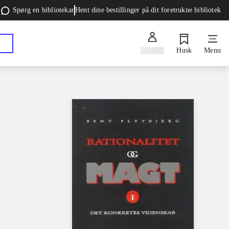
Spørg en bibliotekar
Hent dine bestillinger på dit foretrukne bibliotek
Log ind
Husk
Menu