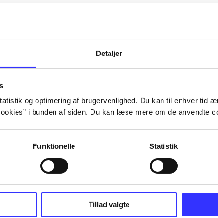
Artiklerne i
handler ofte om
lorem ipsum dolor sit amet ...
Tidsskrift
Detaljer
s
atistik og optimering af brugervenlighed. Du kan til enhver tid æn
ookies” i bunden af siden. Du kan læse mere om de anvendte co
Funktionelle
Statistik
Tillad valgte