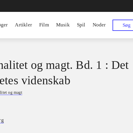
øger
Artikler
Film
Musik
Spil
Noder
Søg
nalitet og magt. Bd. 1 : Det
etes videnskab
litet og magt
rg