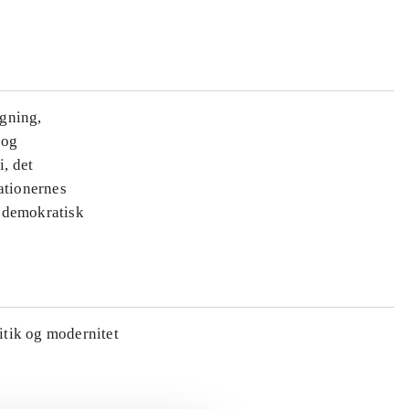
ægning,
 og
i, det
ationernes
e demokratisk
litik og modernitet