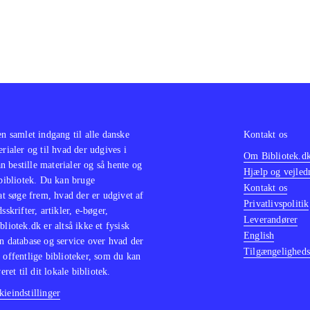
en samlet indgang til alle danske
Kontakt os
erialer og til hvad der udgives i
Om Bibliotek.d
 bestille materialer og så hente og
Hjælp og vejled
 bibliotek. Du kan bruge
Kontakt os
 at søge frem, hvad der er udgivet af
Privatlivspolitik
sskrifter, artikler, e-bøger,
Leverandører
bliotek.dk er altså ikke et fysisk
English
n database og service over hvad der
Tilgængeligheds
 offentlige biblioteker, som du kan
eret til dit lokale bibliotek.
ieindstillinger