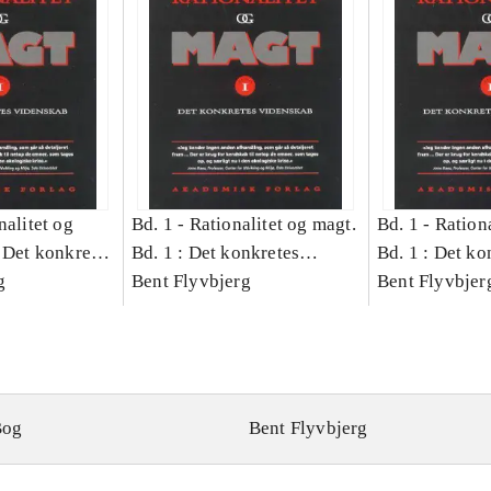
nalitet og
Bd. 1 -
Rationalitet og magt.
Bd. 1 -
Rationa
 Det konkretes
Bd. 1 : Det konkretes
Bd. 1 : Det ko
g
videnskab
Bent Flyvbjerg
videnskab
Bent Flyvbjer
Bog
Bent Flyvbjerg