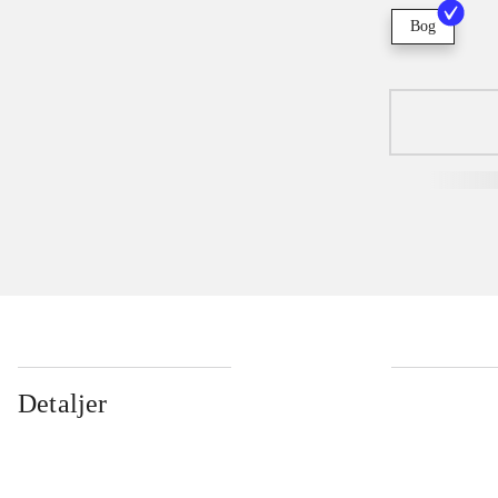
Bog
Detaljer
...
...
...