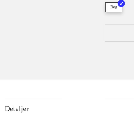
Bog
Detaljer
...
...
...