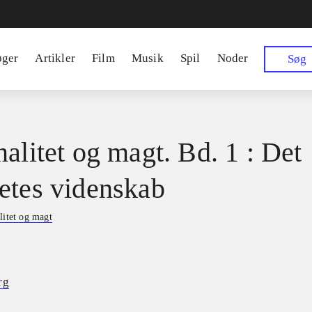
øger
Artikler
Film
Musik
Spil
Noder
Søg
nalitet og magt. Bd. 1 : Det
etes videnskab
litet og magt
rg