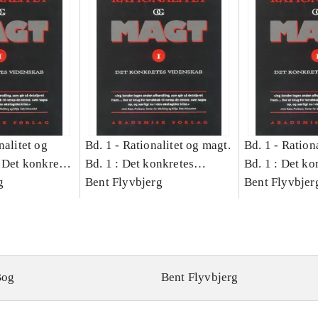
nalitet og
Bd. 1 -
Rationalitet og magt.
Bd. 1 -
Rationa
 Det konkretes
Bd. 1 : Det konkretes
Bd. 1 : Det ko
g
videnskab
Bent Flyvbjerg
videnskab
Bent Flyvbjer
Bog
Bent Flyvbjerg