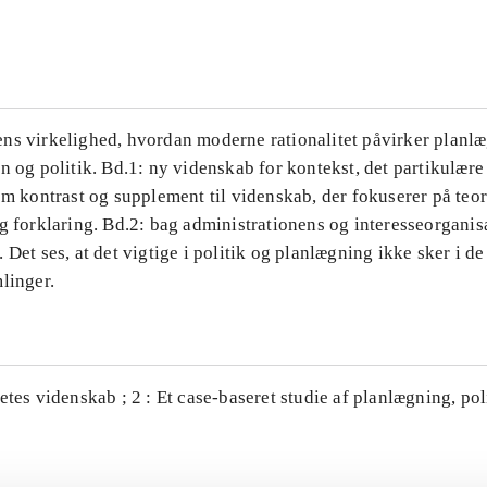
...
ns virkelighed, hvordan moderne rationalitet påvirker planl
n og politik. Bd.1: ny videnskab for kontekst, det partikulære
om kontrast og supplement til videnskab, der fokuserer på teor
g forklaring. Bd.2: bag administrationens og interesseorganis
 Det ses, at det vigtige i politik og planlægning ikke sker i d
linger.
etes videnskab ; 2 : Et case-baseret studie af planlægning, po