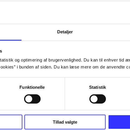
Artiklerne i
handler ofte om
lorem ipsum dolor sit amet ...
Tidsskrift
Detaljer
s
atistik og optimering af brugervenlighed. Du kan til enhver tid æn
ookies” i bunden af siden. Du kan læse mere om de anvendte co
Funktionelle
Statistik
Tillad valgte