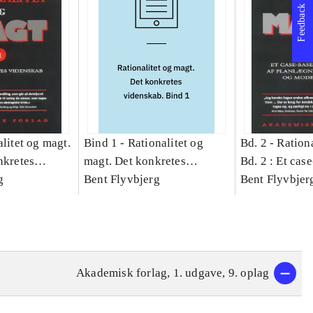
Feedback
litet og magt.
Bind 1 -
Rationalitet og
Bd. 2 -
Rationa
nkretes
magt. Det konkretes
Bd. 2 : Et cas
g
videnskab. Bind 1
Bent Flyvbjerg
studie af plan
Bent Flyvbjer
politik og mod
Akademisk forlag, 1. udgave, 9. oplag