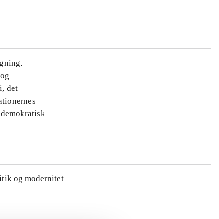
ægning,
 og
i, det
ationernes
e demokratisk
litik og modernitet