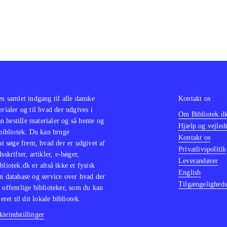
en samlet indgang til alle danske
Kontakt os
erialer og til hvad der udgives i
Om Bibliotek.d
 bestille materialer og så hente og
Hjælp og vejled
 bibliotek. Du kan bruge
Kontakt os
 at søge frem, hvad der er udgivet af
Privatlivspolitik
sskrifter, artikler, e-bøger,
Leverandører
bliotek.dk er altså ikke et fysisk
English
n database og service over hvad der
Tilgængeligheds
 offentlige biblioteker, som du kan
eret til dit lokale bibliotek.
ieindstillinger