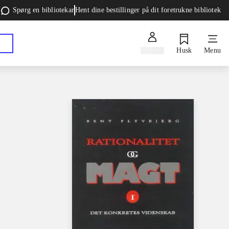
Spørg en bibliotekar
Hent dine bestillinger på dit foretrukne bibliotek
Log ind
Husk
Menu