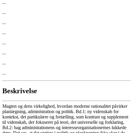
...
...
...
...
...
...
...
...
Beskrivelse
Magten og dens virkelighed, hvordan moderne rationalitet påvirker
planlægning, administration og politik. Bd.1: ny videnskab for
kontekst, det partikulære og fortælling, som kontrast og supplement
til videnskab, der fokuserer på teori, det universelle og forklaring.
Bd.2: bag administrationens og interesseorganisationernes lukkede
døre. Det ses, at det vigtige i politik og planlægning ikke sker i de