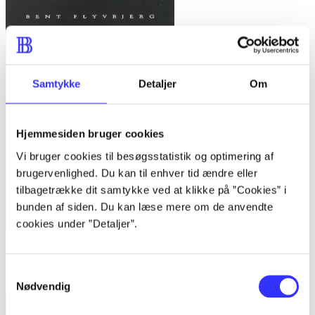
Samtykke
Detaljer
Om
Hjemmesiden bruger cookies
Vi bruger cookies til besøgsstatistik og optimering af
brugervenlighed. Du kan til enhver tid ændre eller
tilbagetrække dit samtykke ved at klikke på ”Cookies” i
bunden af siden. Du kan læse mere om de anvendte
cookies under ”Detaljer”.
Bind 1 -
Rationalitet og magt. Bind 1 : Det konkretes videnskab
Samtykkevalg
Bent Flyvbjerg
Nødvendig