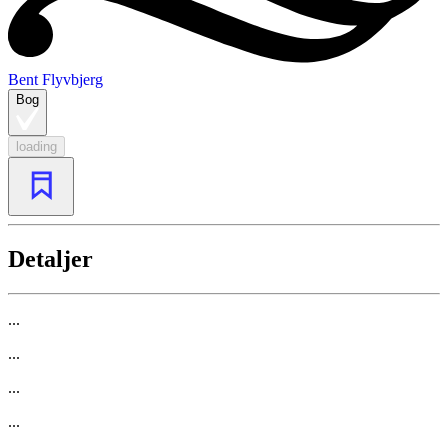
Bent Flyvbjerg
Bog
loading
Detaljer
...
...
...
...