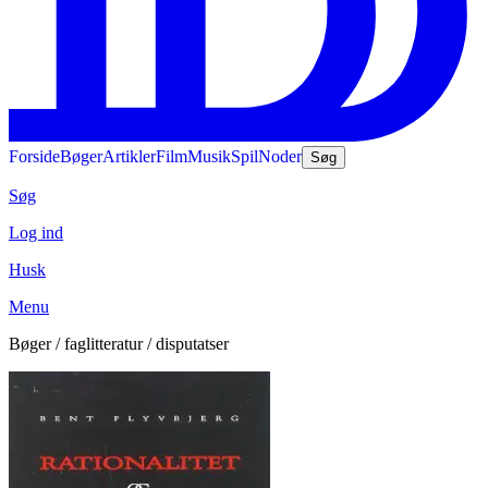
Forside
Bøger
Artikler
Film
Musik
Spil
Noder
Søg
Søg
Log ind
Husk
Menu
Bøger / faglitteratur / disputatser