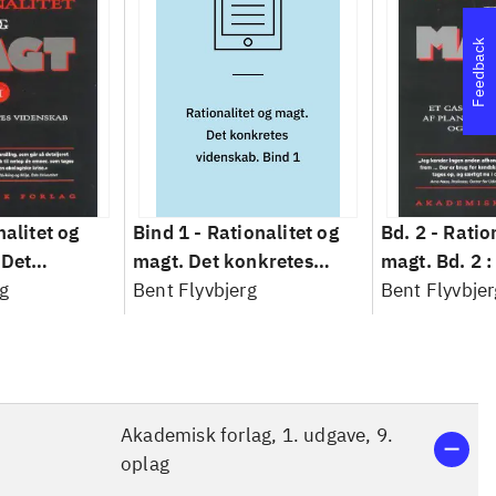
Feedback
nalitet og
Bind 1 -
Rationalitet og
Bd. 2 -
Ratio
 Det
magt. Det konkretes
magt. Bd. 2 :
idenskab
g
videnskab. Bind 1
Bent Flyvbjerg
baseret studi
Bent Flyvbjer
planlægning,
modernitet
Akademisk forlag, 1. udgave, 9.
oplag