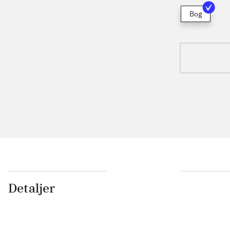
Bog
Detaljer
...
...
...