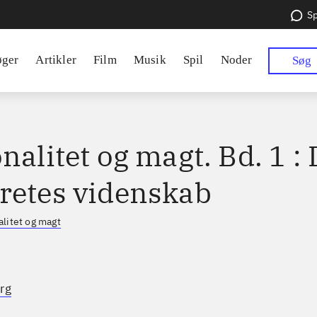
Sp
øger
Artikler
Film
Musik
Spil
Noder
Søg
nalitet og magt. Bd. 1 : 
retes videnskab
alitet og magt
rg