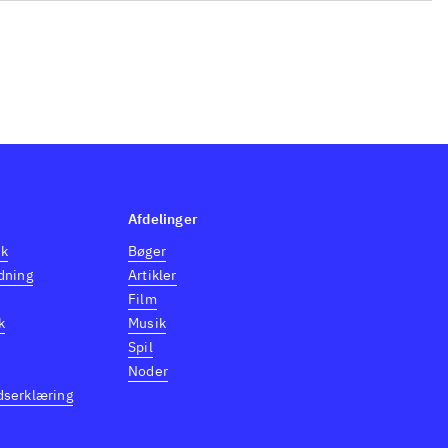
Afdelinger
dk
Bøger
dning
Artikler
Film
k
Musik
Spil
Noder
dserklæring