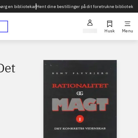
Hent dine bestillinger på dit foretrukne bibliotek
ørg en bibliotekar
Log ind
Husk
Menu
Det