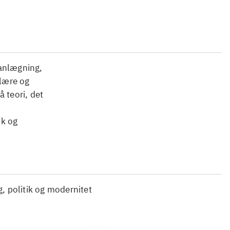
lanlægning,
ulære og
 teori, det
ik og
g, politik og modernitet