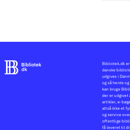
Bibliotek.dk er
danske bibliote
udgives i Danm
og så hente og 
kan bruge Bibli
der er udgivet 
artikler, e-bøg
altså ikke et f
og service ove
offentlige bibl
få leveret til d