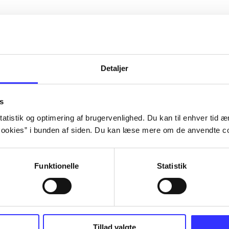
Artiklerne i
handler ofte
lorem ipsum dolor sit amet ...
Tidsskrift
Detaljer
s
atistik og optimering af brugervenlighed. Du kan til enhver tid æn
ookies” i bunden af siden. Du kan læse mere om de anvendte co
Funktionelle
Statistik
Tillad valgte