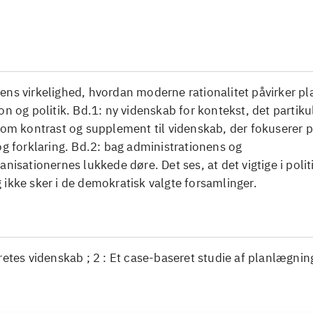
...
ens virkelighed, hvordan moderne rationalitet påvirker p
on og politik. Bd.1: ny videnskab for kontekst, det partik
som kontrast og supplement til videnskab, der fokuserer på
og forklaring. Bd.2: bag administrationens og
anisationernes lukkede døre. Det ses, at det vigtige i polit
ikke sker i de demokratisk valgte forsamlinger.
retes videnskab ; 2 : Et case-baseret studie af planlægnin