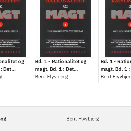
onalitet og
Bd. 1 -
Rationalitet og
Bd. 1 -
Ratio
: Det
magt. Bd. 1 : Det
magt. Bd. 1 :
idenskab
g
konkretes videnskab
Bent Flyvbjerg
konkretes v
Bent Flyvbjer
Bog
Bent Flyvbjerg