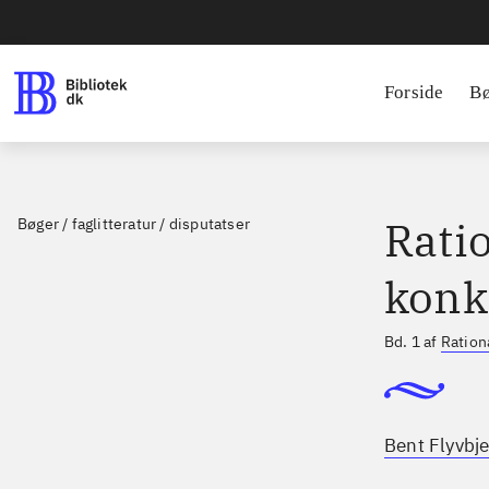
Forside
B
Ratio
Bøger / faglitteratur / disputatser
konk
Bd. 1 af
Ration
Bent Flyvbje