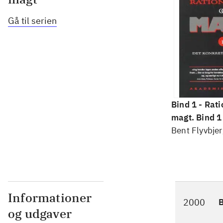
Gå til serien
Bind 1 -
Rati
magt. Bind 1 
konkretes v
Bent Flyvbjer
Informationer
2000
og udgaver