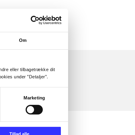
 om
Om
dre eller tilbagetrække dit
okies under ”Detaljer”.
Marketing
Tillad alle