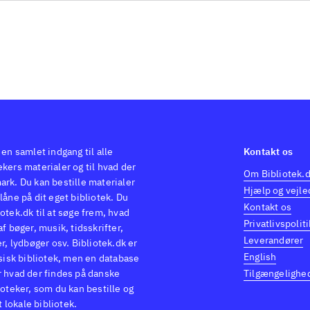
 en samlet indgang til alle
Kontakt os
kers materialer og til hvad der
Om Bibliotek.
ark. Du kan bestille materialer
Hjælp og vejle
låne på dit eget bibliotek. Du
Kontakt os
otek.dk til at søge frem, hvad
Privatlivspoliti
af bøger, musik, tidsskrifter,
Leverandører
er, lydbøger osv. Bibliotek.dk er
English
ysisk bibliotek, men en database
r hvad der findes på danske
Tilgængelighe
ioteker, som du kan bestille og
it lokale bibliotek.