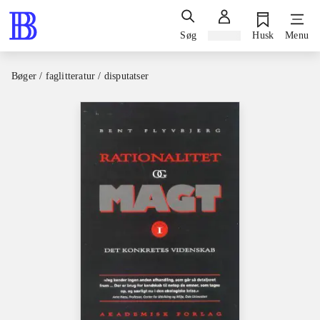
Søg
Log ind
Husk
Menu
Bøger / faglitteratur / disputatser