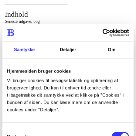
Indhold
Seneste udgave, bog
1 : Det konkretes videnskab ; 2 : Et case-baseret studie
af planlægning, politik og modernitet
Samtykke
Detaljer
Om
Hjemmesiden bruger cookies
Tidsskrift
Vi bruger cookies til besøgsstatistik og optimering af
brugervenlighed. Du kan til enhver tid ændre eller
Artiklen er en del af
tilbagetrække dit samtykke ved at klikke på ”Cookies” i
bunden af siden. Du kan læse mere om de anvendte
lorem ipsum dolor sit amet ...
cookies under ”Detaljer”.
Tidsskrift
Artiklerne i
handler ofte om
Samtykkevalg