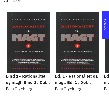
Gå til serien
Feedback
Bind 1 -
Rationalitet
Bd. 1 -
Rationalitet og
Bd
og magt. Bind 1 : Det
magt. Bd. 1 : Det
ma
konkretes videnskab
konkretes videnskab
ko
Bent Flyvbjerg
Bent Flyvbjerg
Be