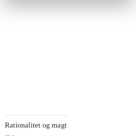
...
...
...
...
...
Rationalitet og magt