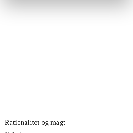
...
...
...
...
...
Rationalitet og magt