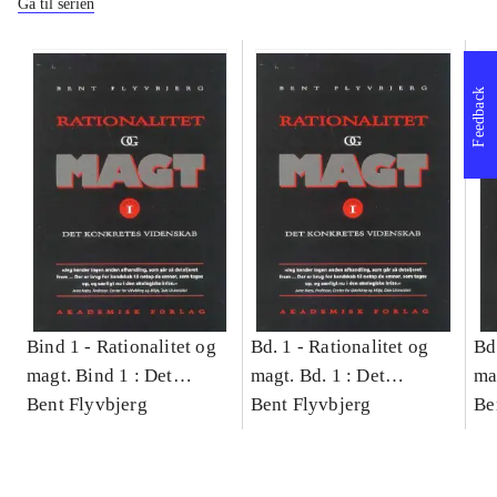
Gå til serien
Feedback
Bind 1 -
Rationalitet og
Bd. 1 -
Rationalitet og
Bd
magt. Bind 1 : Det
magt. Bd. 1 : Det
ma
konkretes videnskab
Bent Flyvbjerg
konkretes videnskab
Bent Flyvbjerg
ko
Be