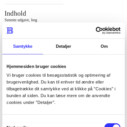
Indhold
Seneste udgave, bog
1 : Det konkretes videnskab ; 2 : Et case-baseret studie
af planlægning, politik og modernitet
Samtykke
Detaljer
Om
Hjemmesiden bruger cookies
Tidsskrift
Vi bruger cookies til besøgsstatistik og optimering af
brugervenlighed. Du kan til enhver tid ændre eller
Artiklen er en del af
tilbagetrække dit samtykke ved at klikke på ”Cookies” i
bunden af siden. Du kan læse mere om de anvendte
lorem ipsum dolor sit amet ...
cookies under ”Detaljer”.
Tidsskrift
Artiklerne i
handler ofte om
Samtykkevalg