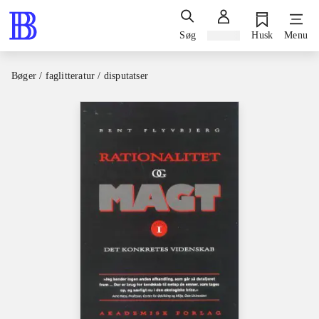
Søg
Log ind
Husk
Menu
Bøger / faglitteratur / disputatser