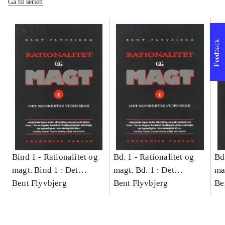
Gå til serien
Feedback
Bind 1 -
Rationalitet og
Bd. 1 -
Rationalitet og
Bd
magt. Bind 1 : Det
magt. Bd. 1 : Det
ma
konkretes videnskab
Bent Flyvbjerg
konkretes videnskab
Bent Flyvbjerg
ko
Be