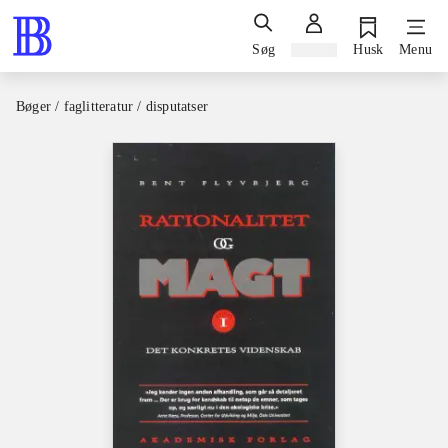
Søg
Log ind
Husk
Menu
Bøger / faglitteratur / disputatser