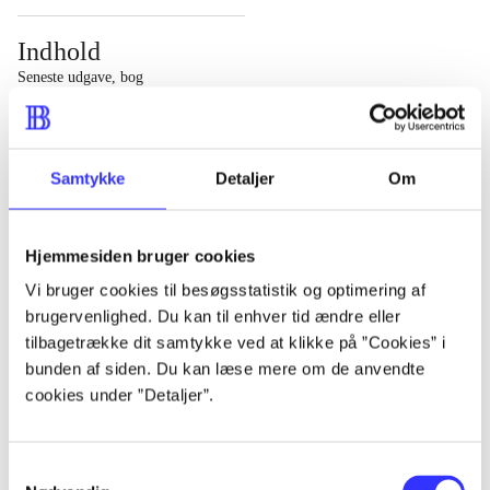
Indhold
Seneste udgave, bog
1 : Det konkretes videnskab ; 2 : Et case-baseret studie
af planlægning, politik og modernitet
Samtykke
Detaljer
Om
Hjemmesiden bruger cookies
Tidsskrift
Vi bruger cookies til besøgsstatistik og optimering af
brugervenlighed. Du kan til enhver tid ændre eller
Artiklen er en del af
tilbagetrække dit samtykke ved at klikke på ”Cookies” i
bunden af siden. Du kan læse mere om de anvendte
lorem ipsum dolor sit amet ...
cookies under ”Detaljer”.
Tidsskrift
Artiklerne i
handler ofte om
Samtykkevalg