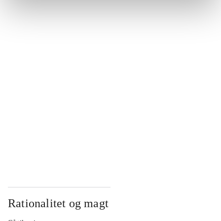
...
...
...
...
...
Rationalitet og magt