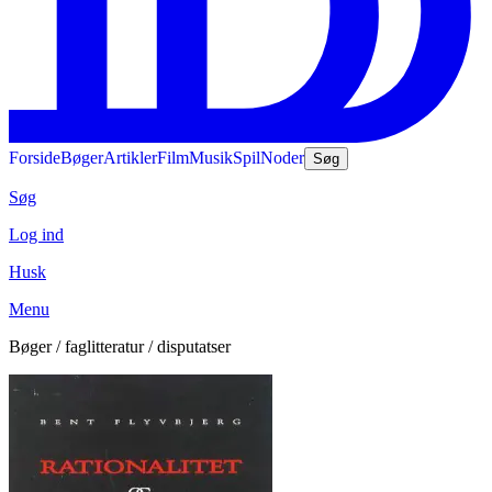
Forside
Bøger
Artikler
Film
Musik
Spil
Noder
Søg
Søg
Log ind
Husk
Menu
Bøger / faglitteratur / disputatser