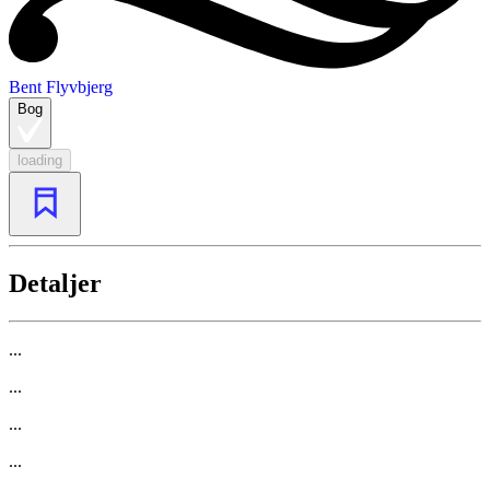
Bent Flyvbjerg
Bog
loading
Detaljer
...
...
...
...