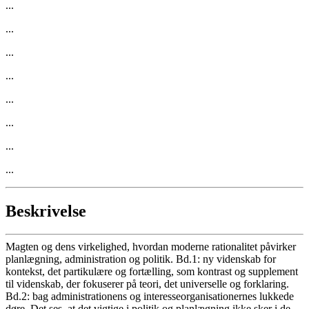
...
...
...
...
...
...
...
...
Beskrivelse
Magten og dens virkelighed, hvordan moderne rationalitet påvirker
planlægning, administration og politik. Bd.1: ny videnskab for
kontekst, det partikulære og fortælling, som kontrast og supplement
til videnskab, der fokuserer på teori, det universelle og forklaring.
Bd.2: bag administrationens og interesseorganisationernes lukkede
døre. Det ses, at det vigtige i politik og planlægning ikke sker i de