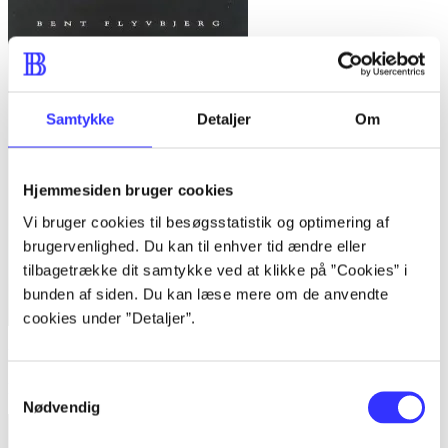
Samtykke
Detaljer
Om
Hjemmesiden bruger cookies
Vi bruger cookies til besøgsstatistik og optimering af
brugervenlighed. Du kan til enhver tid ændre eller
tilbagetrække dit samtykke ved at klikke på ”Cookies” i
bunden af siden. Du kan læse mere om de anvendte
cookies under ”Detaljer”.
Bind 1 -
Rationalitet og magt. Bind 1 : Det konkretes videnskab
Samtykkevalg
Bent Flyvbjerg
Nødvendig