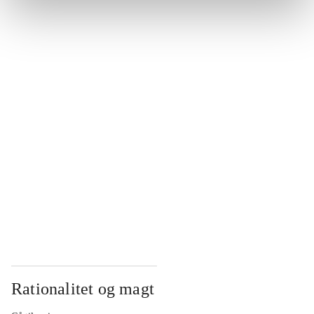
...
...
...
...
...
Rationalitet og magt