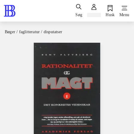
Søg
Log ind
Husk
Menu
Bøger / faglitteratur / disputatser