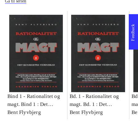
Gå til serien
Feedback
Bind 1 -
Rationalitet og
Bd. 1 -
Rationalitet og
Bd
magt. Bind 1 : Det
magt. Bd. 1 : Det
ma
konkretes videnskab
Bent Flyvbjerg
konkretes videnskab
Bent Flyvbjerg
ko
Be