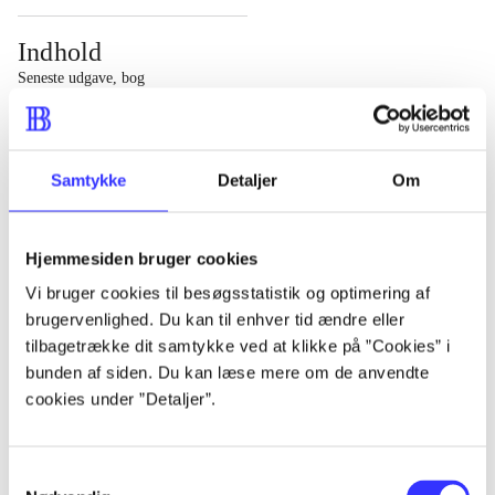
Indhold
Seneste udgave, bog
1 : Det konkretes videnskab ; 2 : Et case-baseret studie
af planlægning, politik og modernitet
Samtykke
Detaljer
Om
Hjemmesiden bruger cookies
Tidsskrift
Vi bruger cookies til besøgsstatistik og optimering af
brugervenlighed. Du kan til enhver tid ændre eller
Artiklen er en del af
tilbagetrække dit samtykke ved at klikke på ”Cookies” i
bunden af siden. Du kan læse mere om de anvendte
lorem ipsum dolor sit amet ...
cookies under ”Detaljer”.
Tidsskrift
Artiklerne i
handler ofte om
Samtykkevalg