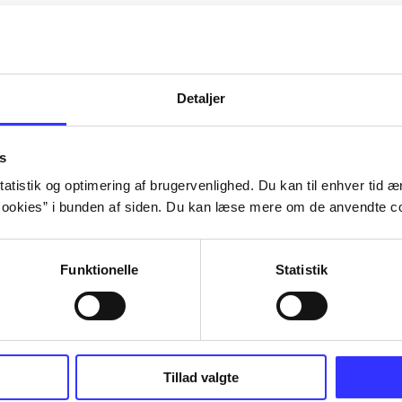
Artiklerne i
handler ofte om
lorem ipsum dolor sit amet ...
Tidsskrift
Detaljer
s
atistik og optimering af brugervenlighed. Du kan til enhver tid æn
ookies” i bunden af siden. Du kan læse mere om de anvendte co
Funktionelle
Statistik
Tillad valgte