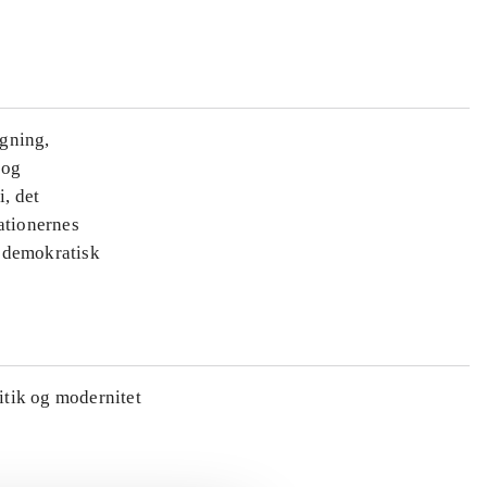
ægning,
 og
i, det
ationernes
e demokratisk
litik og modernitet