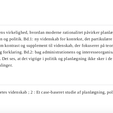
...
ns virkelighed, hvordan moderne rationalitet påvirker planl
n og politik. Bd.1: ny videnskab for kontekst, det partikulære
om kontrast og supplement til videnskab, der fokuserer på teor
g forklaring. Bd.2: bag administrationens og interesseorganis
 Det ses, at det vigtige i politik og planlægning ikke sker i d
linger.
etes videnskab ; 2 : Et case-baseret studie af planlægning, po