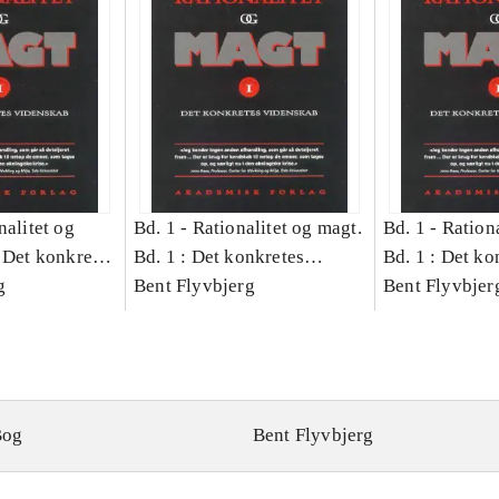
nalitet og
Bd. 1 -
Rationalitet og magt.
Bd. 1 -
Rationa
 Det konkretes
Bd. 1 : Det konkretes
Bd. 1 : Det ko
g
videnskab
Bent Flyvbjerg
videnskab
Bent Flyvbjer
Bog
Bent Flyvbjerg