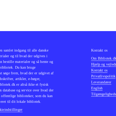
en samlet indgang til alle danske
Kontakt os
erialer og til hvad der udgives i
Om Bibliotek.d
 bestille materialer og så hente og
Hjælp og vejled
 bibliotek. Du kan bruge
Kontakt os
 at søge frem, hvad der er udgivet af
Privatlivspolitik
sskrifter, artikler, e-bøger,
Leverandører
bliotek.dk er altså ikke et fysisk
English
n database og service over hvad der
Tilgængeligheds
 offentlige biblioteker, som du kan
eret til dit lokale bibliotek.
ieindstillinger