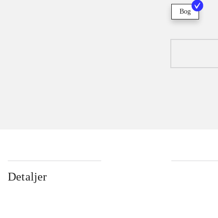
Bog
Detaljer
...
...
...