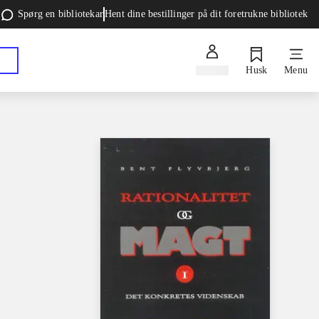
Spørg en bibliotekar
Hent dine bestillinger på dit foretrukne bibliotek
Log ind
Husk
Menu