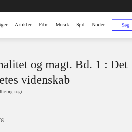
øger
Artikler
Film
Musik
Spil
Noder
Søg
nalitet og magt. Bd. 1 : Det
etes videnskab
litet og magt
rg