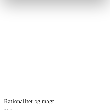
...
...
...
...
...
Rationalitet og magt