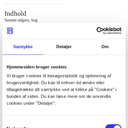
Indhold
Seneste udgave, bog
1 : Det konkretes videnskab ; 2 : Et case-baseret studie
af planlægning, politik og modernitet
Samtykke
Detaljer
Om
Hjemmesiden bruger cookies
Tidsskrift
Vi bruger cookies til besøgsstatistik og optimering af
brugervenlighed. Du kan til enhver tid ændre eller
Artiklen er en del af
tilbagetrække dit samtykke ved at klikke på ”Cookies” i
bunden af siden. Du kan læse mere om de anvendte
lorem ipsum dolor sit amet ...
cookies under ”Detaljer”.
Tidsskrift
Artiklerne i
handler ofte om
Samtykkevalg