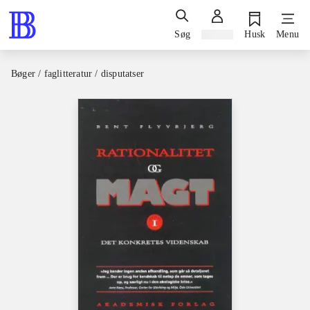
Søg
Log ind
Husk
Menu
Bøger / faglitteratur / disputatser