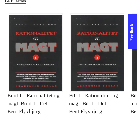
Gå til serien
Feedback
Bind 1 -
Rationalitet og
Bd. 1 -
Rationalitet og
Bd
magt. Bind 1 : Det
magt. Bd. 1 : Det
ma
konkretes videnskab
Bent Flyvbjerg
konkretes videnskab
Bent Flyvbjerg
ko
Be