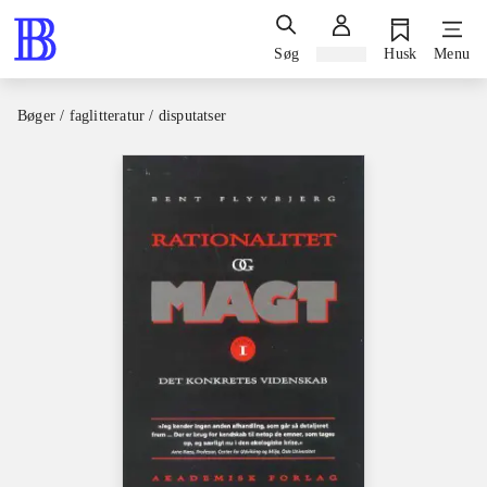
Søg
Log ind
Husk
Menu
Bøger / faglitteratur / disputatser