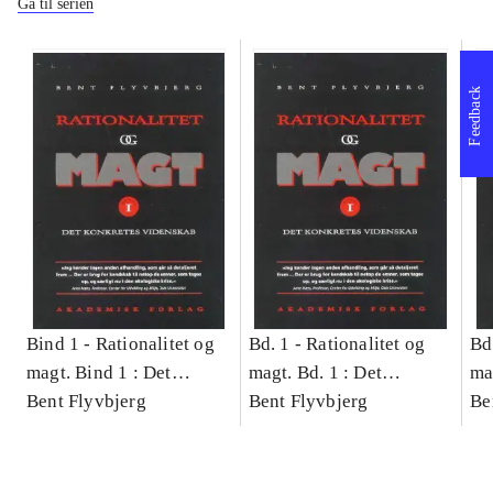
Gå til serien
Feedback
Bind 1 -
Rationalitet og
Bd. 1 -
Rationalitet og
Bd
magt. Bind 1 : Det
magt. Bd. 1 : Det
ma
konkretes videnskab
Bent Flyvbjerg
konkretes videnskab
Bent Flyvbjerg
ko
Be