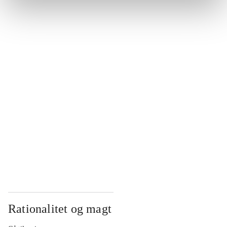
...
...
...
...
...
Rationalitet og magt