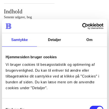
Indhold
Seneste udgave, bog
1 : Det konkretes videnskab ; 2 : Et case-baseret studie
af planlægning, politik og modernitet
Samtykke
Detaljer
Om
Hjemmesiden bruger cookies
Tidsskrift
Vi bruger cookies til besøgsstatistik og optimering af
brugervenlighed. Du kan til enhver tid ændre eller
Artiklen er en del af
tilbagetrække dit samtykke ved at klikke på ”Cookies” i
bunden af siden. Du kan læse mere om de anvendte
lorem ipsum dolor sit amet ...
cookies under ”Detaljer”.
Tidsskrift
Artiklerne i
handler ofte om
Samtykkevalg