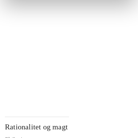
...
...
...
...
...
Rationalitet og magt