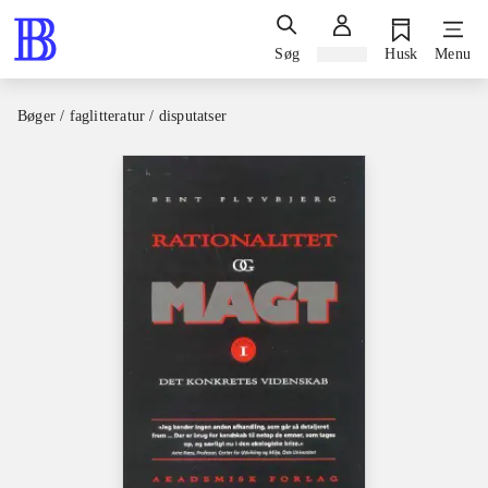
Søg
Log ind
Husk
Menu
Bøger / faglitteratur / disputatser