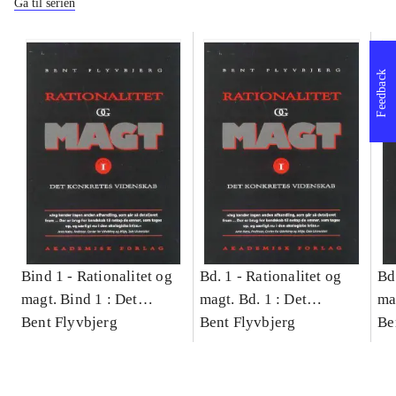
Gå til serien
Feedback
Bind 1 -
Rationalitet og
Bd. 1 -
Rationalitet og
Bd
magt. Bind 1 : Det
magt. Bd. 1 : Det
ma
konkretes videnskab
Bent Flyvbjerg
konkretes videnskab
Bent Flyvbjerg
ko
Be