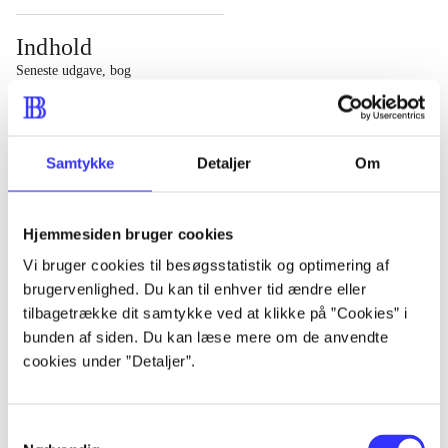
Indhold
Seneste udgave, bog
1 : Det konkretes videnskab ; 2 : Et case-baseret studie
af planlægning, politik og modernitet
Samtykke
Detaljer
Om
Hjemmesiden bruger cookies
Tidsskrift
Vi bruger cookies til besøgsstatistik og optimering af
brugervenlighed. Du kan til enhver tid ændre eller
Artiklen er en del af
tilbagetrække dit samtykke ved at klikke på ”Cookies” i
bunden af siden. Du kan læse mere om de anvendte
lorem ipsum dolor sit amet ...
cookies under ”Detaljer”.
Tidsskrift
Artiklerne i
handler ofte om
Samtykkevalg