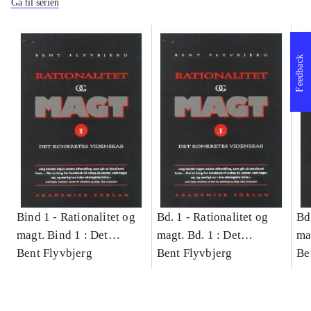
Gå til serien
Feedback
Bind 1 -
Rationalitet og
Bd. 1 -
Rationalitet og
Bd
magt. Bind 1 : Det
magt. Bd. 1 : Det
ma
konkretes videnskab
Bent Flyvbjerg
konkretes videnskab
Bent Flyvbjerg
ko
Be