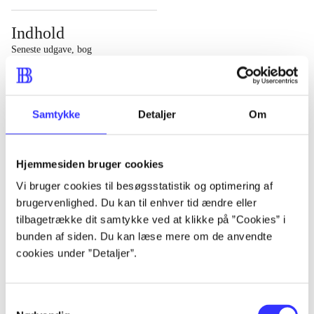
Indhold
Seneste udgave, bog
1 : Det konkretes videnskab ; 2 : Et case-baseret studie
af planlægning, politik og modernitet
Samtykke
Detaljer
Om
Hjemmesiden bruger cookies
Tidsskrift
Vi bruger cookies til besøgsstatistik og optimering af
brugervenlighed. Du kan til enhver tid ændre eller
Artiklen er en del af
tilbagetrække dit samtykke ved at klikke på ”Cookies” i
bunden af siden. Du kan læse mere om de anvendte
lorem ipsum dolor sit amet ...
cookies under ”Detaljer”.
Tidsskrift
Artiklerne i
handler ofte om
Samtykkevalg