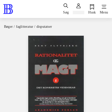
Søg
Log ind
Husk
Menu
Bøger / faglitteratur / disputatser