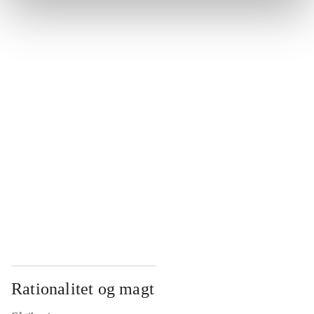
...
...
...
...
...
Rationalitet og magt