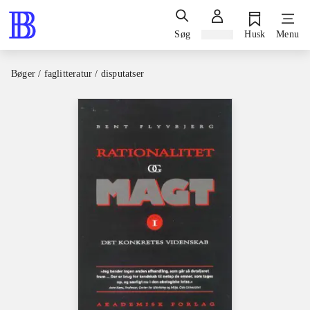
Søg
Log ind
Husk
Menu
Bøger / faglitteratur / disputatser