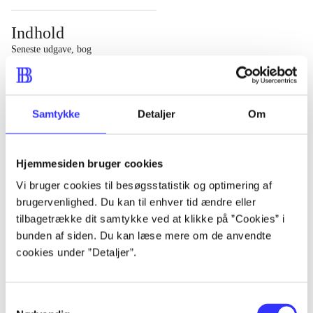
Indhold
Seneste udgave, bog
1 : Det konkretes videnskab ; 2 : Et case-baseret studie
af planlægning, politik og modernitet
Samtykke
Detaljer
Om
Hjemmesiden bruger cookies
Tidsskrift
Vi bruger cookies til besøgsstatistik og optimering af
brugervenlighed. Du kan til enhver tid ændre eller
Artiklen er en del af
tilbagetrække dit samtykke ved at klikke på ”Cookies” i
bunden af siden. Du kan læse mere om de anvendte
lorem ipsum dolor sit amet ...
cookies under ”Detaljer”.
Tidsskrift
Artiklerne i
handler ofte om
Samtykkevalg