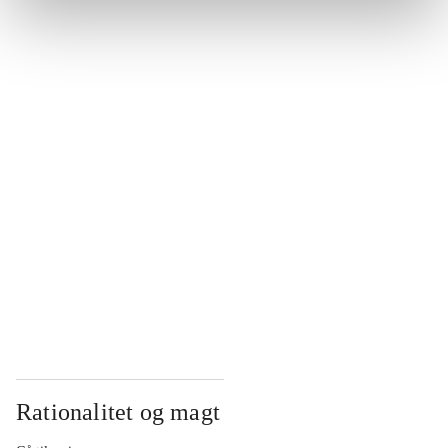
...
...
...
...
...
Rationalitet og magt