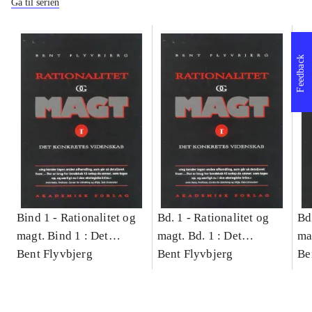
Gå til serien
Feedback
Bind 1 -
Rationalitet og
Bd. 1 -
Rationalitet og
Bd
magt. Bind 1 : Det
magt. Bd. 1 : Det
ma
konkretes videnskab
Bent Flyvbjerg
konkretes videnskab
Bent Flyvbjerg
ko
Be