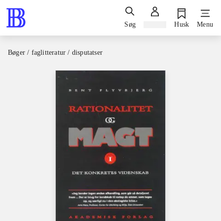
Søg
Log ind
Husk
Menu
Bøger / faglitteratur / disputatser