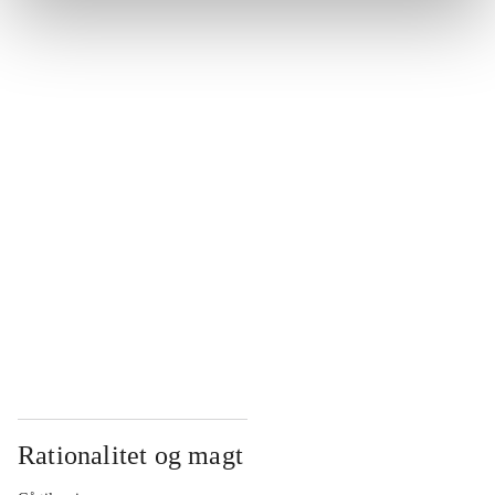
...
...
...
...
...
Rationalitet og magt