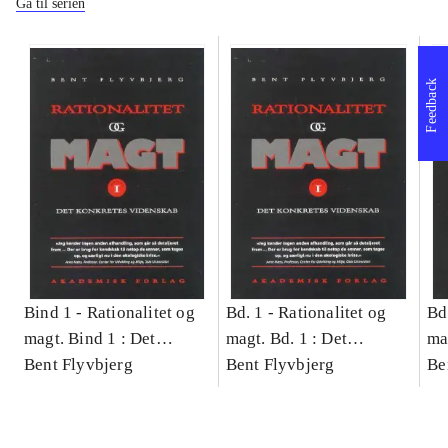
Gå til serien
Feedback
Bind 1 -
Rationalitet og
Bd. 1 -
Rationalitet og
Bd
magt. Bind 1 : Det
magt. Bd. 1 : Det
ma
konkretes videnskab
Bent Flyvbjerg
konkretes videnskab
Bent Flyvbjerg
ko
Be