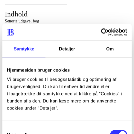
Indhold
Seneste udgave, bog
1 : Det konkretes videnskab ; 2 : Et case-baseret studie
af planlægning, politik og modernitet
Samtykke
Detaljer
Om
Hjemmesiden bruger cookies
Tidsskrift
Vi bruger cookies til besøgsstatistik og optimering af
brugervenlighed. Du kan til enhver tid ændre eller
Artiklen er en del af
tilbagetrække dit samtykke ved at klikke på ”Cookies” i
bunden af siden. Du kan læse mere om de anvendte
lorem ipsum dolor sit amet ...
cookies under ”Detaljer”.
Tidsskrift
Artiklerne i
handler ofte om
Samtykkevalg