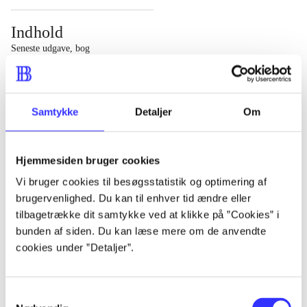
Indhold
Seneste udgave, bog
1 : Det konkretes videnskab ; 2 : Et case-baseret studie
af planlægning, politik og modernitet
Samtykke
Detaljer
Om
Hjemmesiden bruger cookies
Tidsskrift
Vi bruger cookies til besøgsstatistik og optimering af
brugervenlighed. Du kan til enhver tid ændre eller
Artiklen er en del af
tilbagetrække dit samtykke ved at klikke på ”Cookies” i
bunden af siden. Du kan læse mere om de anvendte
lorem ipsum dolor sit amet ...
cookies under ”Detaljer”.
Tidsskrift
Artiklerne i
handler ofte om
Samtykkevalg