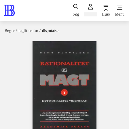
Søg
Log ind
Husk
Menu
Bøger / faglitteratur / disputatser