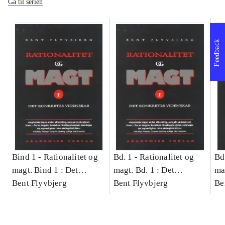
Gå til serien
Feedback
Bind 1 -
Rationalitet og
Bd. 1 -
Rationalitet og
Bd
magt. Bind 1 : Det
magt. Bd. 1 : Det
ma
konkretes videnskab
Bent Flyvbjerg
konkretes videnskab
Bent Flyvbjerg
ko
Be