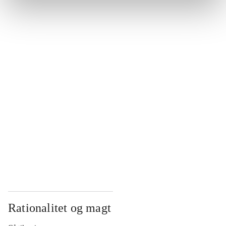
...
...
...
...
...
Rationalitet og magt