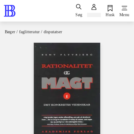
Søg
Log ind
Husk
Menu
Bøger / faglitteratur / disputatser