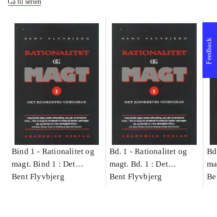
Gå til serien
Feedback
Bind 1 -
Rationalitet og
Bd. 1 -
Rationalitet og
Bd
magt. Bind 1 : Det
magt. Bd. 1 : Det
ma
konkretes videnskab
Bent Flyvbjerg
konkretes videnskab
Bent Flyvbjerg
ko
Be