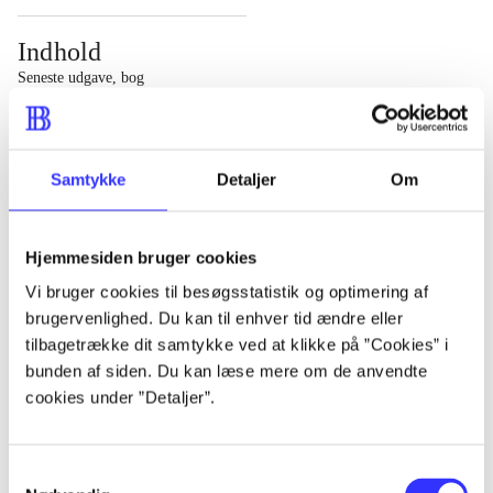
Indhold
Seneste udgave, bog
1 : Det konkretes videnskab ; 2 : Et case-baseret studie
af planlægning, politik og modernitet
Samtykke
Detaljer
Om
Hjemmesiden bruger cookies
Tidsskrift
Vi bruger cookies til besøgsstatistik og optimering af
brugervenlighed. Du kan til enhver tid ændre eller
Artiklen er en del af
tilbagetrække dit samtykke ved at klikke på ”Cookies” i
bunden af siden. Du kan læse mere om de anvendte
lorem ipsum dolor sit amet ...
cookies under ”Detaljer”.
Tidsskrift
Artiklerne i
handler ofte om
Samtykkevalg