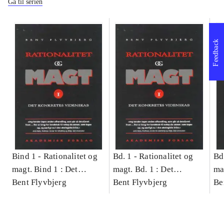
Gå til serien
Feedback
Bind 1 -
Rationalitet og
Bd. 1 -
Rationalitet og
Bd
magt. Bind 1 : Det
magt. Bd. 1 : Det
ma
konkretes videnskab
Bent Flyvbjerg
konkretes videnskab
Bent Flyvbjerg
ko
Be