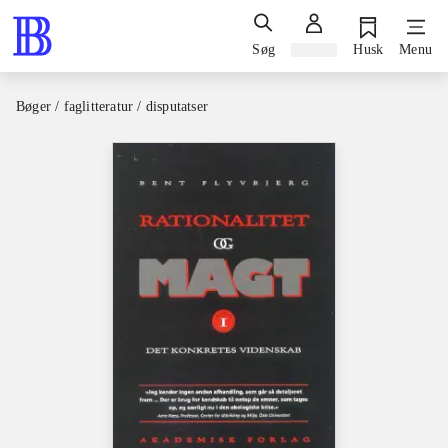
Søg
Log ind
Husk
Menu
Bøger / faglitteratur / disputatser