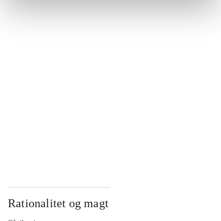
...
...
...
...
...
Rationalitet og magt