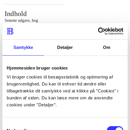
Indhold
Seneste udgave, bog
1 : Det konkretes videnskab ; 2 : Et case-baseret studie
af planlægning, politik og modernitet
Samtykke
Detaljer
Om
Hjemmesiden bruger cookies
Tidsskrift
Vi bruger cookies til besøgsstatistik og optimering af
brugervenlighed. Du kan til enhver tid ændre eller
Artiklen er en del af
tilbagetrække dit samtykke ved at klikke på ”Cookies” i
bunden af siden. Du kan læse mere om de anvendte
lorem ipsum dolor sit amet ...
cookies under ”Detaljer”.
Tidsskrift
Artiklerne i
handler ofte om
Samtykkevalg