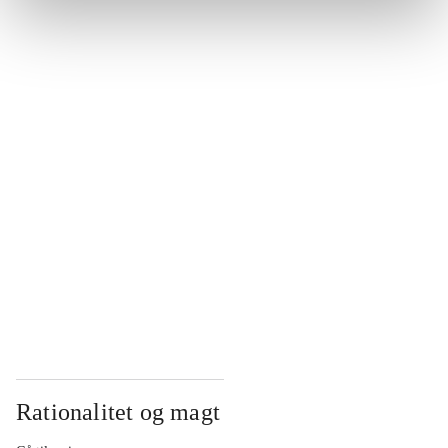
...
...
...
...
...
Rationalitet og magt