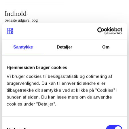
Indhold
Seneste udgave, bog
1 : Det konkretes videnskab ; 2 : Et case-baseret studie
af planlægning, politik og modernitet
Samtykke
Detaljer
Om
Hjemmesiden bruger cookies
Tidsskrift
Vi bruger cookies til besøgsstatistik og optimering af
brugervenlighed. Du kan til enhver tid ændre eller
Artiklen er en del af
tilbagetrække dit samtykke ved at klikke på ”Cookies” i
bunden af siden. Du kan læse mere om de anvendte
lorem ipsum dolor sit amet ...
cookies under ”Detaljer”.
Tidsskrift
Artiklerne i
handler ofte om
Samtykkevalg