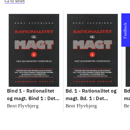
Gå til serien
Feedback
Bind 1 -
Rationalitet
Bd. 1 -
Rationalitet og
Bd
og magt. Bind 1 : Det
magt. Bd. 1 : Det
ma
konkretes videnskab
konkretes videnskab
ko
Bent Flyvbjerg
Bent Flyvbjerg
Be