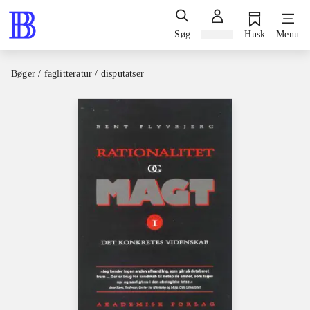
Søg
Log ind
Husk
Menu
Bøger / faglitteratur / disputatser