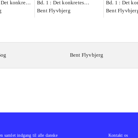
 Det konkretes
Bd. 1 : Det konkretes
Bd. 1 : Det ko
g
videnskab
Bent Flyvbjerg
videnskab
Bent Flyvbjer
Bog
Bent Flyvbjerg
en samlet indgang til alle danske
Kontakt os