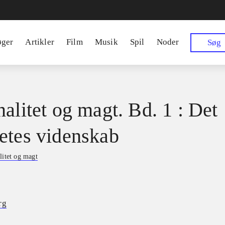
øger
Artikler
Film
Musik
Spil
Noder
Søg
nalitet og magt. Bd. 1 : Det
etes videnskab
litet og magt
rg