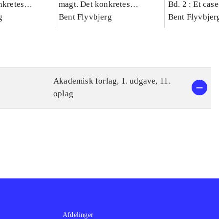
nkretes
magt. Det konkretes
Bd. 2 : Et cas
g
videnskab. Bind 1
Bent Flyvbjerg
studie af plan
Bent Flyvbjer
politik og mod
Akademisk forlag, 1. udgave, 11.
oplag
Afdelinger