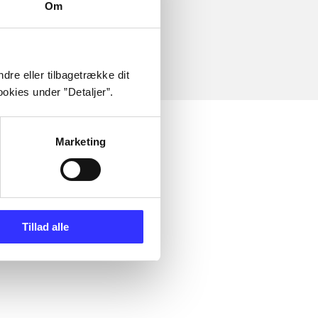
Om
dre eller tilbagetrække dit
okies under ”Detaljer”.
Marketing
Tillad alle