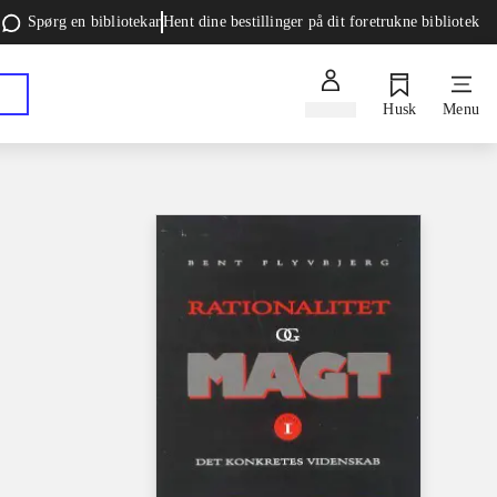
Spørg en bibliotekar
Hent dine bestillinger på dit foretrukne bibliotek
Log ind
Husk
Menu