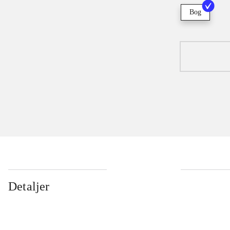
Bog
Detaljer
...
...
...