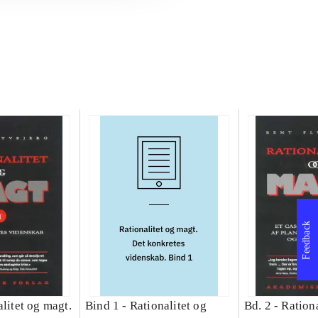
Feedback
litet og magt.
Bind 1 -
Rationalitet og
Bd. 2 -
Rationa