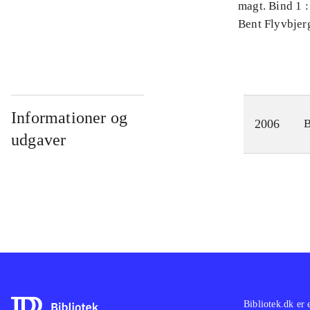
magt. Bind 1 :
videnskab
Bent Flyvbjer
Informationer og
2006
udgaver
Bibliotek.dk er 