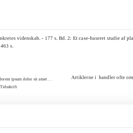
...
nkretes videnskab. - 177 s. Bd. 2: Et case-baseret studie af pl
 463 s.
Artiklerne i
handler ofte om
lorem ipsum dolor sit amet ...
Tidsskrift