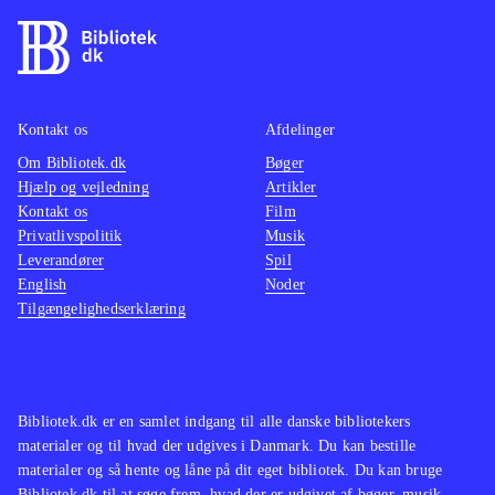
Kontakt os
Afdelinger
Om Bibliotek.dk
Bøger
Hjælp og vejledning
Artikler
Kontakt os
Film
Privatlivspolitik
Musik
Leverandører
Spil
English
Noder
Tilgængelighedserklæring
Bibliotek.dk er en samlet indgang til alle danske bibliotekers
materialer og til hvad der udgives i Danmark. Du kan bestille
materialer og så hente og låne på dit eget bibliotek. Du kan bruge
Bibliotek.dk til at søge frem, hvad der er udgivet af bøger, musik,