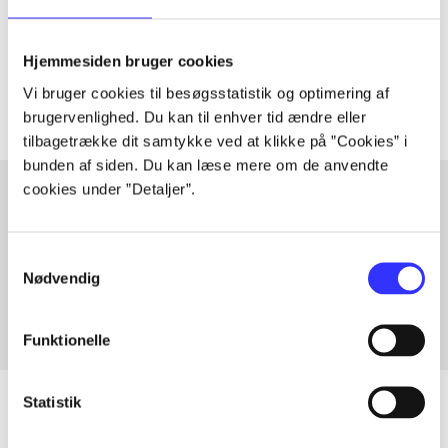
lorem ipsum dolor sit amet ...
Tidsskrift
Hjemmesiden bruger cookies
Artiklerne i
handler ofte om
Vi bruger cookies til besøgsstatistik og optimering af
brugervenlighed. Du kan til enhver tid ændre eller
tilbagetrække dit samtykke ved at klikke på ”Cookies” i
bunden af siden. Du kan læse mere om de anvendte
cookies under ”Detaljer”.
Artikler med samme emner
Samtykkevalg
Fra
Nødvendig
Funktionelle
Statistik