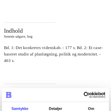
...
...
Indhold
Seneste udgave, bog
Bd. 1: Det konkretes videnskab. - 177 s. Bd. 2: Et case-
baseret studie af planlægning, politik og modernitet. -
463 s.
Tidsskrift
Artiklen er en del af
Samtykke
Detaljer
Om