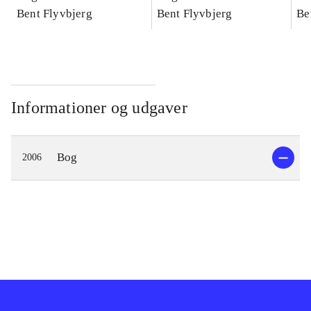
konkretes videnskab
Bent Flyvbjerg
konkretes videnskab
Bent Flyvbjerg
ko
Be
Informationer og udgaver
Bog
2006