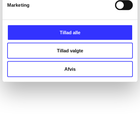
Artikler
Marketing
Alle registrerede artikler fordelt på udgivelser
Tillad alle
...
Tillad valgte
...
Afvis
...
...
...