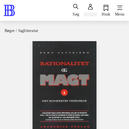
Søg
Log ind
Husk
Menu
Bøger / faglitteratur