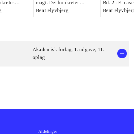
nkretes
magt. Det konkretes
Bd. 2 : Et cas
g
videnskab. Bind 1
Bent Flyvbjerg
studie af plan
Bent Flyvbjer
politik og mod
Akademisk forlag, 1. udgave, 11.
oplag
Afdelinger