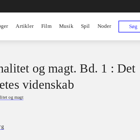
øger
Artikler
Film
Musik
Spil
Noder
Søg
nalitet og magt. Bd. 1 : Det
etes videnskab
litet og magt
rg