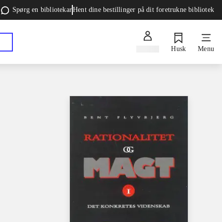
Spørg en bibliotekar
Hent dine bestillinger på dit foretrukne bibliotek
Log ind
Husk
Menu