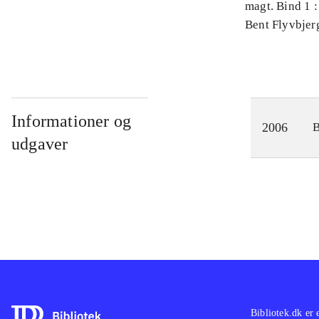
magt. Bind 1 :
videnskab
Bent Flyvbjer
Informationer og
2006
udgaver
Bibliotek.dk er 