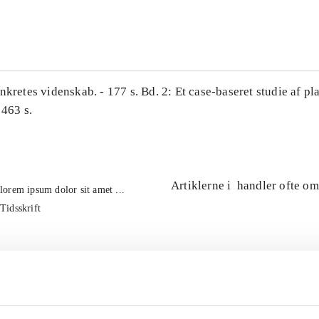
...
nkretes videnskab. - 177 s. Bd. 2: Et case-baseret studie af pl
 463 s.
Artiklerne i
handler ofte om
lorem ipsum dolor sit amet ...
Tidsskrift