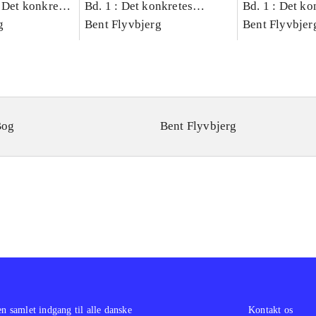
 Det konkretes
Bd. 1 : Det konkretes
Bd. 1 : Det ko
g
videnskab
Bent Flyvbjerg
videnskab
Bent Flyvbjer
Bog
Bent Flyvbjerg
en samlet indgang til alle danske
Kontakt os