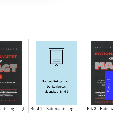
Feedback
litet og magt.
Bind 1 -
Rationalitet og
Bd. 2 -
Rationa