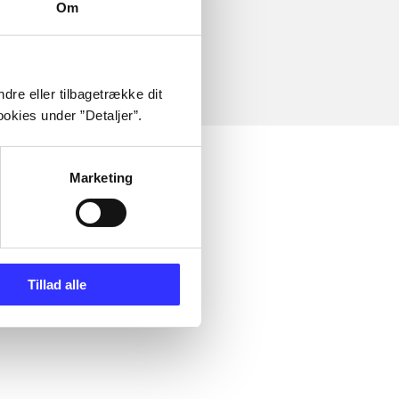
Om
dre eller tilbagetrække dit
okies under ”Detaljer”.
Marketing
Tillad alle