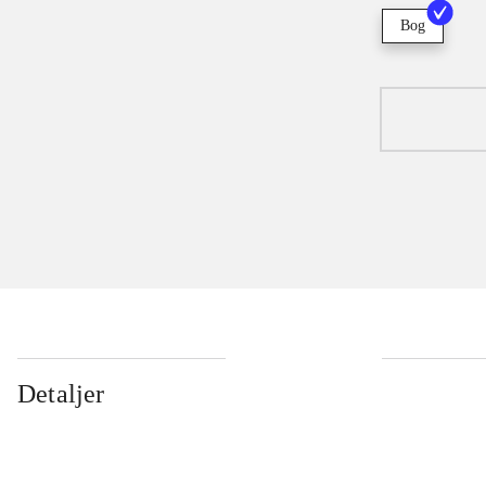
Bog
Detaljer
...
...
...